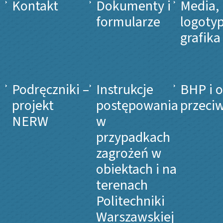
Kontakt
Dokumenty i
Media,
formularze
logotyp
grafika
Podręczniki –
Instrukcje
BHP i 
projekt
postępowania
przeci
NERW
w
przypadkach
zagrożeń w
obiektach i na
terenach
Politechniki
Warszawskiej