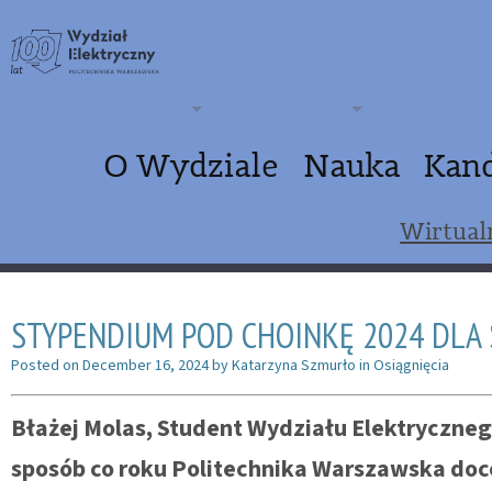
O Wydziale
Nauka
Kan
Wirtual
STYPENDIUM POD CHOINKĘ 2024 DLA
Posted on
December 16, 2024
by
Katarzyna Szmurło
in
Osiągnięcia
Błażej Molas, Student Wydziału Elektryczne
sposób co roku Politechnika Warszawska doc