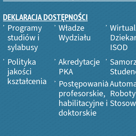
DEKLARACJA DOSTĘPNOŚCI
Programy
Władze
Wirtua
studiów i
Wydziału
Dzieka
sylabusy
ISOD
Polityka
Akredytacje
Samor
jakości
PKA
Studen
kształcenia
Postępowania
Automa
profesorskie,
Roboty
habilitacyjne i
Stosow
doktorskie