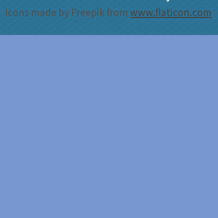
Icons made by Freepik from
www.flaticon.com