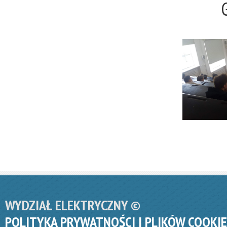
WYDZIAŁ ELEKTRYCZNY ©
POLITYKA PRYWATNOŚCI I PLIKÓW COOKIE