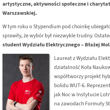
artystyczne, aktywności społeczne i charyt
Warszawskiej.
W tym roku o Stypendium pod choinkę ubiegało si
sprawiły, że wybór był niezwykle trudny. Ostat
student Wydziału Elektrycznego – Błażej Mol
Laureat z Wydziału Elek
działalność Koła Naukow
współtworzy projekt hy
bolidu WUT-6. Reprezen
jak Noc w Instytucie Lo
na zawodach Formuły St