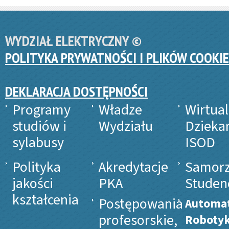
WYDZIAŁ ELEKTRYCZNY ©
POLITYKA PRYWATNOŚCI I PLIKÓW COOKIE
DEKLARACJA DOSTĘPNOŚCI
Programy
Władze
Wirtua
studiów i
Wydziału
Dzieka
sylabusy
ISOD
Polityka
Akredytacje
Samor
jakości
PKA
Studen
kształcenia
Postępowania
Automat
profesorskie,
Roboty