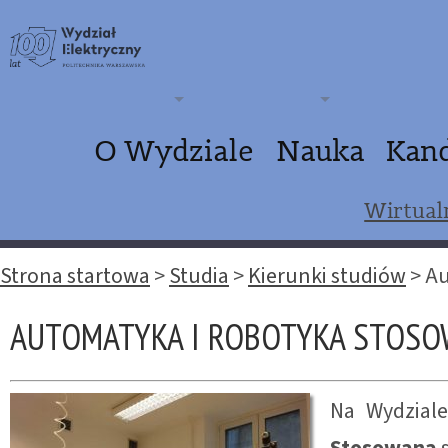
O Wydziale
Nauka
Kan
Wirtual
Strona startowa
>
Studia
>
Kierunki studiów
>
Au
AUTOMATYKA I ROBOTYKA STOS
Na Wydzial
Stosowana
s