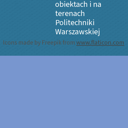
obiektach i na
terenach
Politechniki
Warszawskiej
Icons made by Freepik from
www.flaticon.com