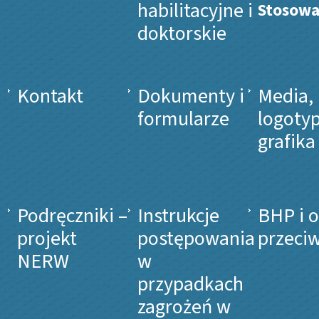
habilitacyjne i
Stosow
doktorskie
Kontakt
Dokumenty i
Media,
formularze
logotyp
grafika
Podręczniki –
Instrukcje
BHP i 
projekt
postępowania
przeci
NERW
w
przypadkach
zagrożeń w