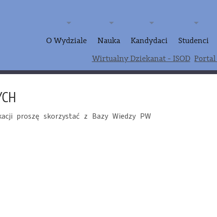
O Wydziale
Nauka
Kandydaci
Studenci
Wirtualny Dziekanat - ISOD
Portal
YCH
kacji proszę skorzystać z Bazy Wiedzy PW