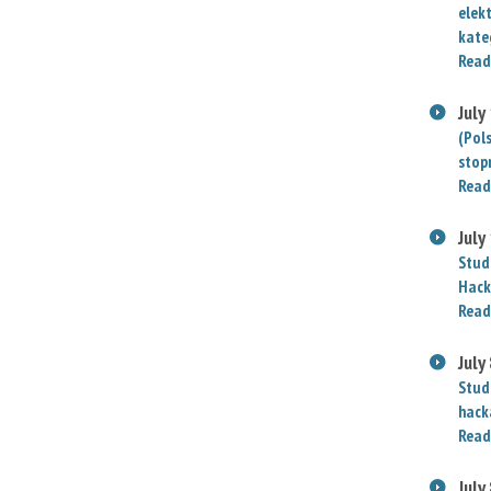
elek
kate
Read
July
(Pol
stop
Read
July
Stud
Hack
Read
July
Stud
hack
Read
July