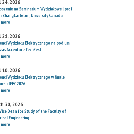
l 24, 2026
oszenie na Seminarium Wydziałowe | prof.
un ZhangCarleton, University Canada
 more
l 21, 2026
enci Wydziału Elektrycznego na podium
zas Accenture TechFest
 more
l 10, 2026
enci Wydziału Elektrycznego w finale
ursu IFEC 2026
 more
ch 30, 2026
Vice Dean for Study of the Faculty of
rical Engineering
 more