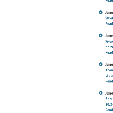
Read
June
Świę
Read
June
Wyci
do za
Read
June
Trwa
stop
Read
June
Zapr
2026
Read