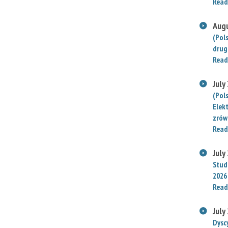
Read
Augu
(Pol
drug
Read
July
(Pol
Elek
zrów
Read
July
Stude
2026
Read
July
Dysc