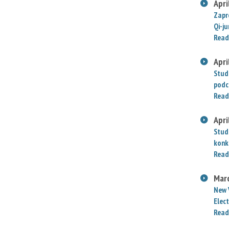
Apri
Zapr
Qi-j
Read
Apri
Stud
podc
Read
Apri
Stud
konk
Read
Mar
New 
Elect
Read