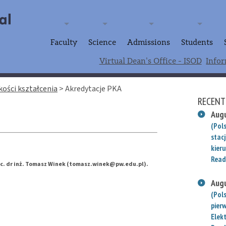
Faculty
Science
Admissions
Students
Virtual Dean's Office - ISOD
Infor
akości kształcenia
>
Akredytacje PKA
RECENT
Augu
(Pols
stac
kieru
Read
doc. dr inż. Tomasz Winek (tomasz.winek@pw.edu.pl).
Augu
(Pol
pier
Elek