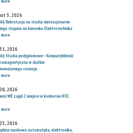
 more
st 3, 2026
ski) Rekrutacja na studia niestacjonarne
iego stopnia na kierunku Elektrotechnika
 more
 31, 2026
ski) Studia podyplomowe – Kompatybilność
tromagnetyczna w służbie
noważonego rozwoju
 more
 28, 2026
nci WE zajęli 2 miejsce w konkursie IFEC
 more
 23, 2026
yplina naukowa automatyka, elektronika,