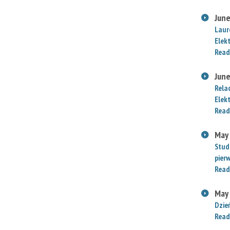
June
Laur
Elek
Read
June
Rela
Elek
Read
May
Stud
pier
Read
May
Dzie
Read