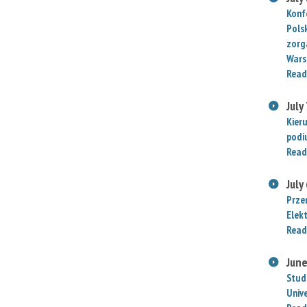
Konf
Polsk
zorg
Wars
Read
July
Kier
podi
Read
July
Prze
Elek
Read
June
Stud
Univ