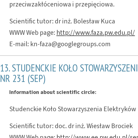
przeciwzakłóceniowa i przepięciowa.
Scientific tutor: dr inż. Bolesław Kuca
WWW Web page:
http://www.faza.pw.edu.pl/
E-mail: kn-faza@googlegroups.com
13. STUDENCKIE KOŁO STOWARZYSZEN
NR 231 (SEP)
Information about scientific circle:
Studenckie Koło Stowarzyszenia Elektryków 
Scientific tutor: doc. dr inż. Wiesław Brociek
WWW Web page:
http://www.ee.pw.edu.pl/se