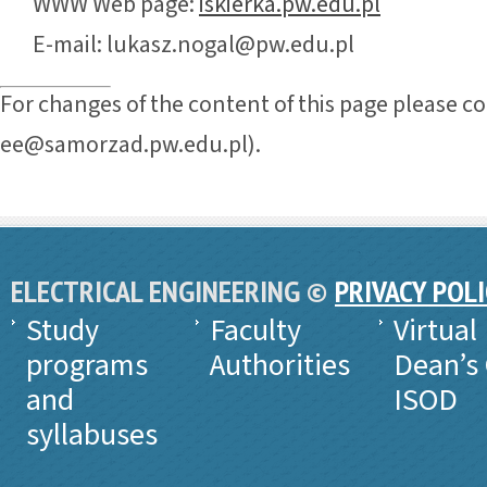
WWW Web page:
iskierka.pw.edu.pl
E-mail: lukasz.nogal@pw.edu.pl
For changes of the content of this page please c
ee@samorzad.pw.edu.pl).
ELECTRICAL ENGINEERING ©
PRIVACY POL
Study
Faculty
Virtual
programs
Authorities
Dean’s 
and
ISOD
syllabuses