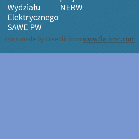
Wydziału
NERW
Elektrycznego
SAWE PW
Icons made by Freepik from
www.flaticon.com