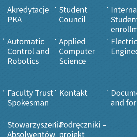
Akredytacje
Student
Interna
PKA
Council
Studen
enroll
Automatic
Applied
Electri
Control and
Computer
Engine
Robotics
Science
Faculty Trust
Kontakt
Docum
Spokesman
and fo
Stowarzyszenia
Podręczniki –
Absolwentów
projekt