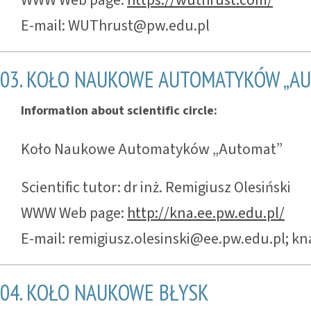
WWW Web page:
https://wuthrust.com/
E-mail: WUThrust@pw.edu.pl
03. KOŁO NAUKOWE AUTOMATYKÓW „A
Information about scientific circle:
Koło Naukowe Automatyków „Automat”
Scientific tutor: dr inż. Remigiusz Olesiński
WWW Web page:
http://kna.ee.pw.edu.pl/
E-mail: remigiusz.olesinski@ee.pw.edu.pl;
04. KOŁO NAUKOWE BŁYSK