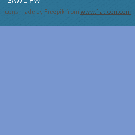
SAWE PW
Icons made by Freepik from
www.flaticon.com