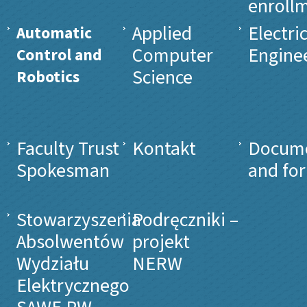
enroll
Applied
Electri
Automatic
Computer
Engine
Control and
Science
Robotics
Faculty Trust
Kontakt
Docum
Spokesman
and fo
Stowarzyszenia
Podręczniki –
Absolwentów
projekt
Wydziału
NERW
Elektrycznego