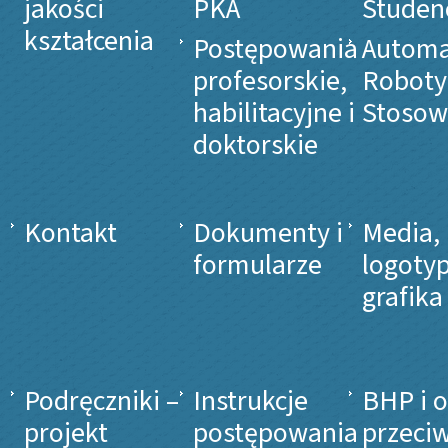
jakości
PKA
Studen
kształcenia
Postępowania
Automa
profesorskie,
Roboty
habilitacyjne i
Stosow
doktorskie
Kontakt
Dokumenty i
Media,
formularze
logotyp
grafika
Podręczniki –
Instrukcje
BHP i 
projekt
postępowania
przeci