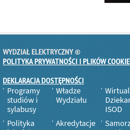
WYDZIAŁ ELEKTRYCZNY ©
POLITYKA PRYWATNOŚCI I PLIKÓW COOKIE
DEKLARACJA DOSTĘPNOŚCI
Programy
Władze
Wirtua
studiów i
Wydziału
Dzieka
sylabusy
ISOD
Polityka
Akredytacje
Samor