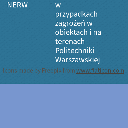
NERW
w
przypadkach
zagrożeń w
obiektach i na
terenach
Politechniki
Warszawskiej
Icons made by Freepik from
www.flaticon.com