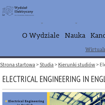
O Wydziale
Nauka
Kan
Wirtual
Strona startowa
>
Studia
>
Kierunki studiów
>
El
ELECTRICAL ENGINEERING IN ENG