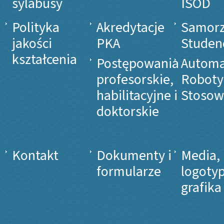
sylabusy
ISOD
Polityka
Akredytacje
Samor
jakości
PKA
Studen
kształcenia
Postępowania
Automa
profesorskie,
Roboty
habilitacyjne i
Stosow
doktorskie
Kontakt
Dokumenty i
Media,
formularze
logotyp
grafika