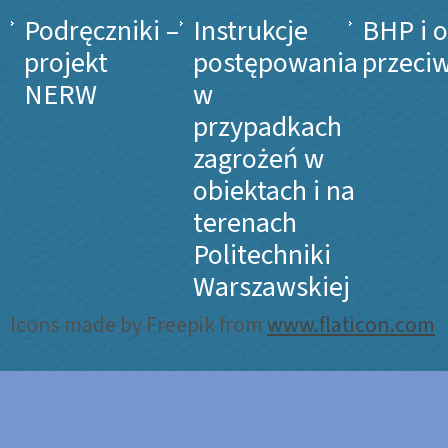
Podręczniki –
Instrukcje
BHP i 
projekt
postępowania
przeci
NERW
w
przypadkach
zagrożeń w
obiektach i na
terenach
Politechniki
Warszawskiej
Icons made by Freepik from
www.flaticon.com