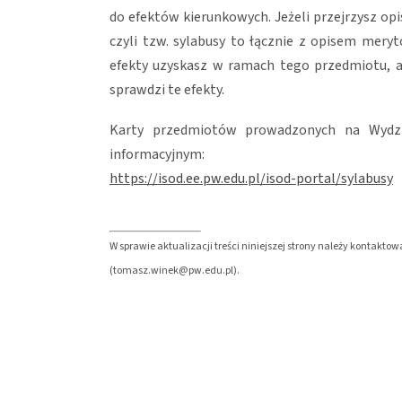
do efektów kierunkowych. Jeżeli przejrzysz o
czyli tzw. sylabusy to łącznie z opisem mery
efekty uzyskasz w ramach tego przedmiotu, 
sprawdzi te efekty.
Karty przedmiotów prowadzonych na Wydzi
informacyjnym:
https://isod.ee.pw.edu.pl/isod-portal/sylabusy
W sprawie aktualizacji treści niniejszej strony należy kontaktowa
(tomasz.winek@pw.edu.pl).