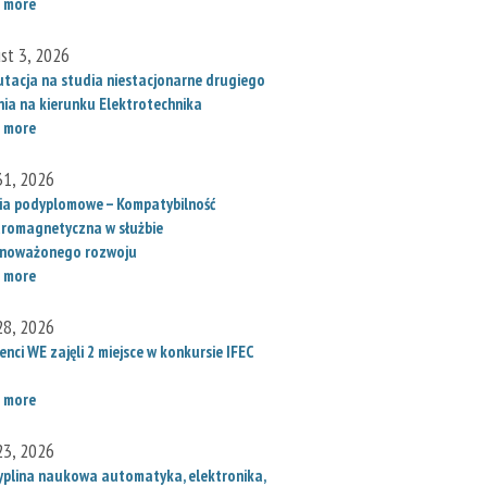
 more
st 3, 2026
utacja na studia niestacjonarne drugiego
nia na kierunku Elektrotechnika
 more
 31, 2026
ia podyplomowe – Kompatybilność
tromagnetyczna w służbie
noważonego rozwoju
 more
 28, 2026
nci WE zajęli 2 miejsce w konkursie IFEC
 more
 23, 2026
yplina naukowa automatyka, elektronika,