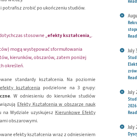
Read
i potrafisz zrobić po ukończeniu studiów.
Augu
Rekr
stop
 dotychczas stosowne „
efekty kształcenia
„.
Read
otów) mogą występować sformułowania
July
otów, kierunków, obszarów, zatem poniżej
Stud
Elek
ch określeń.
zrów
Read
owane standardy kształcenia. Na poziomie
fekty kształcenia
podzielone na 3 grupy:
July
eczne
. W odniesieniu do kierunków studiów
Stude
owiązują
Efekty Kształcenia w obszarze nauk
2026
u na Wydziale uzyskujesz
Kierunkowe Efekty
Read
ktami obszarowymi.
July
Dysc
owane efekty kształcenia wraz z odniesieniem