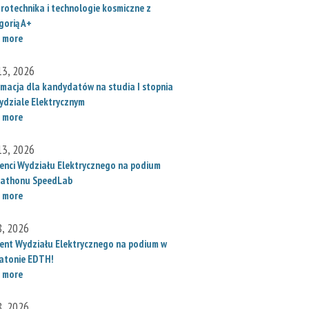
trotechnika i technologie kosmiczne z
gorią A+
 more
 13, 2026
rmacja dla kandydatów na studia I stopnia
ydziale Elektrycznym
 more
 13, 2026
enci Wydziału Elektrycznego na podium
athonu SpeedLab
 more
8, 2026
ent Wydziału Elektrycznego na podium w
atonie EDTH!
 more
8, 2026