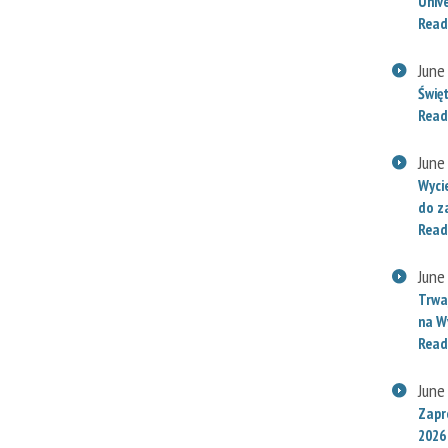
Univ
Read
June
Świę
Read
June
Wyci
do za
Read
June
Trwaj
na W
Read
June
Zapr
2026