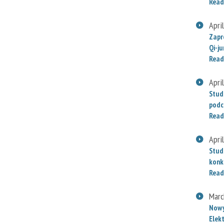
Read
Apri
Zapr
Qi-j
Read
Apri
Stud
podc
Read
Apri
Stud
konk
Read
Marc
Nowy
Elek