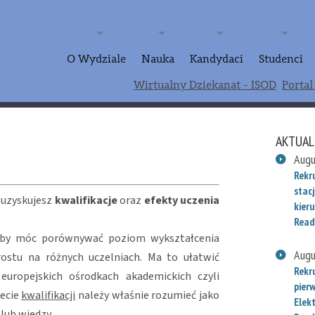
O Wydziale
Nauka
Kandydaci
Studenci
Wirtualny Dziekanat - ISOD
Portal
AKTUAL
Augu
Rekr
stac
 uzyskujesz
kwalifikacje
oraz
efekty uczenia
kieru
Read
 aby móc porównywać poziom wykształcenia
Augu
ostu na różnych uczelniach. Ma to ułatwić
Rekr
uropejskich ośrodkach akademickich czyli
pier
jecie
kwalifikacji
należy właśnie rozumieć jako
Elek
lub wiedzy.