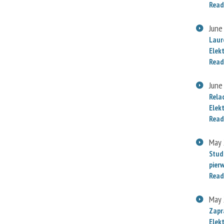
Read
June
Laur
Elek
Read
June
Rela
Elek
Read
May 
Stud
pier
Read
May 
Zapr
Elek