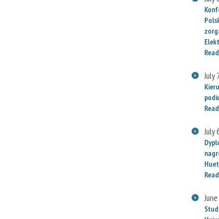
Konf
Polsk
zorg
Elek
Read
July 
Kier
podi
Read
July 
Dypl
nagr
Huet
Read
June
Stud