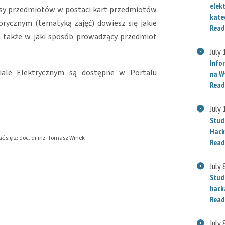
elek
pisy przedmiotów w postaci kart przedmiotów
kate
torycznym (tematyką zajęć) dowiesz się jakie
Read
a także w jaki sposób prowadzący przedmiot
July
Info
ale Elektrycznym są dostępne w Portalu
na W
Read
July
Stud
Hack
ć się z: doc. dr inż. Tomasz Winek
Read
July 
Stud
hack
Read
July 