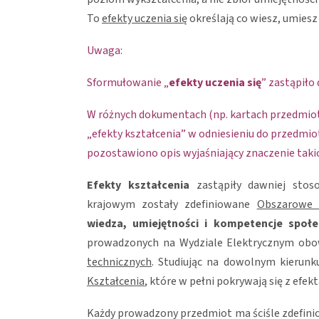
To
efekty uczenia się
określają co wiesz, umiesz 
Uwaga:
Sformułowanie „
efekty uczenia się
” zastąpiło
W różnych dokumentach (np. kartach przedmi
„efekty kształcenia” w odniesieniu do przedmi
pozostawiono opis wyjaśniający znaczenie taki
Efekty kształcenia
zastąpiły dawniej stos
krajowym zostały zdefiniowane
Obszarowe e
wiedza, umiejętności i kompetencje społ
prowadzonych na Wydziale Elektrycznym ob
technicznych
. Studiując na dowolnym kierunk
Kształcenia
, które w pełni pokrywają się z efe
Każdy prowadzony przedmiot ma ściśle zdefini