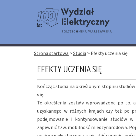
Strona startowa
>
Studia
>
Efekty uczenia się
EFEKTY UCZENIA SIĘ
Kończąc studia na określonym stopniu studiów
się
.
Te określenia zostały wprowadzone po to,
uzyskanego w różnych krajach czy też po pr
podejmowanie i kontynuowanie studiów w e
zapewnić tzw. mobilność międzynarodową. Po
poziom wykształcenia, a nie zbiór umiejętności 