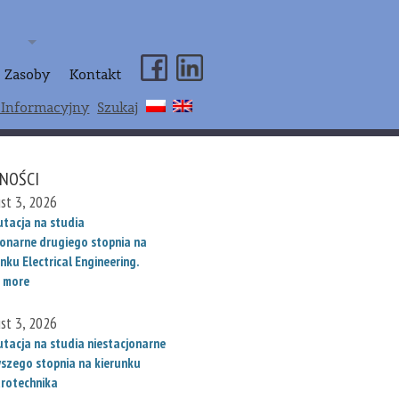
Zasoby
Kontakt
 Informacyjny
Szukaj
NOŚCI
st 3, 2026
utacja na studia
jonarne drugiego stopnia na
nku Electrical Engineering.
 more
st 3, 2026
utacja na studia niestacjonarne
wszego stopnia na kierunku
trotechnika