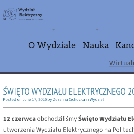
O Wydziale
Nauka
Kan
Wirtual
ŚWIĘTO WYDZIAŁU ELEKTRYCZNEGO 20
Posted on
June 17, 2026
by
Zuzanna Cichocka
in
Wydział
12 czerwca
obchodziliśmy
Święto Wydziału E
utworzenia Wydziału Elektrycznego na Politech