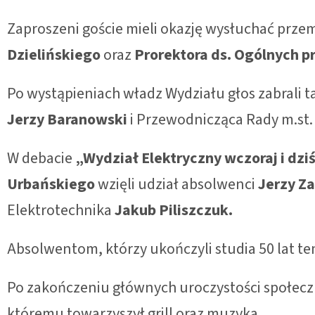
Zaproszeni goście mieli okazję wysłuchać prz
Dzielińskiego
oraz
Prorektora ds. Ogólnych pr
Po wystąpieniach władz Wydziału głos zabrali
Jerzy Baranowski
i Przewodnicząca Rady m.st
W debacie
„Wydział Elektryczny wczoraj i dzi
Urbańskiego
wzięli udział absolwenci
Jerzy Z
Elektrotechnika
Jakub Piliszczuk.
Absolwentom, którzy ukończyli studia 50 lat 
Po zakończeniu głównych uroczystości społecz
któremu towarzyszył grill oraz muzyka.