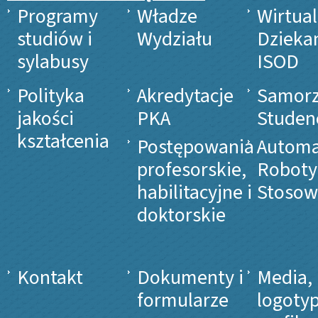
Programy
Władze
Wirtua
studiów i
Wydziału
Dzieka
sylabusy
ISOD
Polityka
Akredytacje
Samor
jakości
PKA
Studen
kształcenia
Postępowania
Automa
profesorskie,
Roboty
habilitacyjne i
Stosow
doktorskie
Kontakt
Dokumenty i
Media,
formularze
logotyp