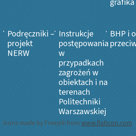
grafika
Podręczniki –
Instrukcje
BHP i 
projekt
postępowania
przeci
NERW
w
przypadkach
zagrożeń w
obiektach i na
terenach
Politechniki
Warszawskiej
Icons made by Freepik from
www.flaticon.com