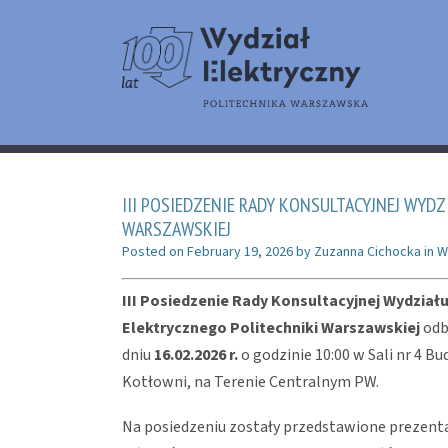
III POSIEDZENIE RADY KONSULTACYJNEJ WYD
WARSZAWSKIEJ
Posted on
February 19, 2026
by
Zuzanna Cichocka
in
W
III Posiedzenie Rady Konsultacyjnej Wydział
Elektrycznego Politechniki Warszawskiej
odb
dniu
16.02.2026 r.
o godzinie 10:00 w Sali nr 4 Bu
Kotłowni, na Terenie Centralnym PW.
Na posiedzeniu zostały przedstawione prezent