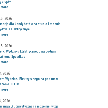
gorią A+
 more
 13, 2026
rmacja dla kandydatów na studia I stopnia
ydziale Elektrycznym
 more
 13, 2026
enci Wydziału Elektrycznego na podium
athonu SpeedLab
 more
8, 2026
ent Wydziału Elektrycznego na podium w
atonie EDTH!
 more
8, 2026
erencja „Futurystyczna (a może nie) wizja