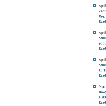
Apri
Zapr
Qi-j
Read
Apri
Stud
podc
Read
Apri
Stud
konk
Read
Marc
Nowy
Elek
Read