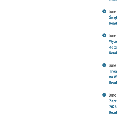
June
Świę
Read
June
Wyci
do za
Read
June
Trwaj
na W
Read
June
Zapr
2026
Read