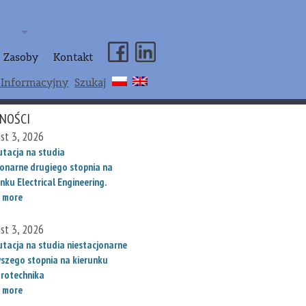
Zasoby
Kontakt
 Informacyjny
Szukaj
NOŚCI
st 3, 2026
utacja na studia
jonarne drugiego stopnia na
nku Electrical Engineering.
 more
st 3, 2026
utacja na studia niestacjonarne
wszego stopnia na kierunku
trotechnika
 more