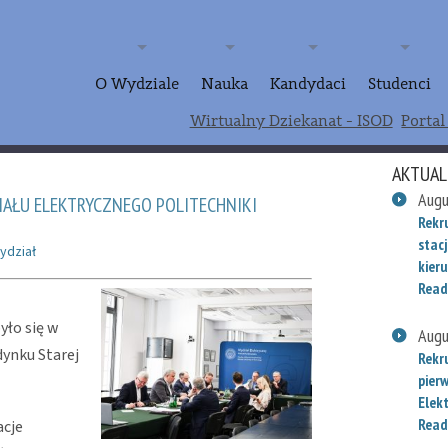
O Wydziale
Nauka
Kandydaci
Studenci
Wirtualny Dziekanat - ISOD
Portal
AKTUAL
Augu
ZIAŁU ELEKTRYCZNEGO POLITECHNIKI
Rekr
stac
ydział
kieru
Read
u
yło się w
Augu
dynku Starej
Rekr
pier
Elek
Read
acje