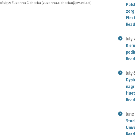
tować się z: Zuzanna Cichocka (zuzanna.cichocka@pw.edu.pl).
Polsk
zorg
Elek
Read
July 
Kier
podi
Read
July 
Dypl
nagr
Huet
Read
June
Stud
Univ
Read