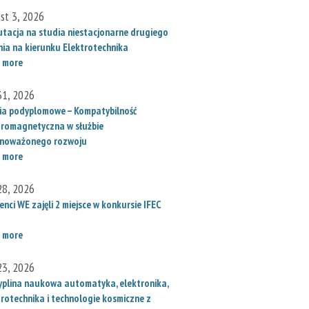
st 3, 2026
utacja na studia niestacjonarne drugiego
nia na kierunku Elektrotechnika
 more
 31, 2026
ia podyplomowe – Kompatybilność
tromagnetyczna w służbie
noważonego rozwoju
 more
 28, 2026
nci WE zajęli 2 miejsce w konkursie IFEC
 more
 23, 2026
yplina naukowa automatyka, elektronika,
trotechnika i technologie kosmiczne z