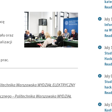
kate
Read
July
acę
Info
na W
ału oraz
Read
lizacji
July
Stud
Hack
 prac.
Read
July 
Stud
 Politechnika Warszawska WYDZIAŁ ELEKTRYCZNY
hack
Read
rycznego – Politechnika Warszawska WYDZIAŁ
July 
Konf