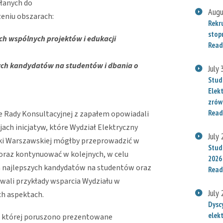
łanych do
Augu
eniu obszarach:
Rekr
stop
 wspólnych projektów i edukacji
Read
ych kandydatów na studentów i dbania o
July
Stud
Elek
zrów
Read
 Rady Konsultacyjnej z zapałem
opowiadali
jach inicjatyw, które Wydział Elektryczny
July
ki Warszawskiej mógłby przeprowadzić w
Stude
 oraz kontynuować w kolejnych, w celu
2026
 najlepszych kandydatów na studentów oraz
Read
ali przykłady wsparcia Wydziału w
July
h aspektach.
Dysc
elek
w której poruszono prezentowane