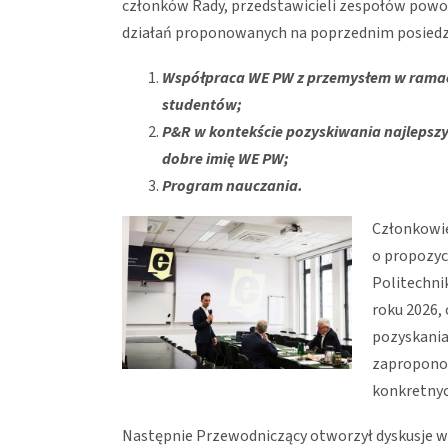
członków Rady, przedstawicieli zespołów powo
działań proponowanych na poprzednim posiedz
Współpraca WE PW z przemysłem w ramach
studentów;
P&R w kontekście pozyskiwania najlepsz
dobre imię WE PW;
Program nauczania.
Członkowie
o propozyc
Politechni
roku 2026,
pozyskania
zaproponow
konkretnyc
Następnie Przewodniczący otworzył dyskusje 