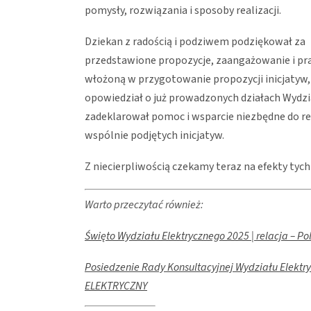
pomysły, rozwiązania i sposoby realizacji.
Dziekan z radością i podziwem podziękował za
przedstawione propozycje, zaangażowanie i pr
włożoną w przygotowanie propozycji inicjatyw,
opowiedział o już prowadzonych działach Wydzi
zadeklarował pomoc i wsparcie niezbędne do rea
wspólnie podjętych inicjatyw.
Z niecierpliwością czekamy teraz na efekty tych
Warto przeczytać również:
Święto Wydziału Elektrycznego 2025 | relacja –
Posiedzenie Rady Konsultacyjnej Wydziału Elekt
ELEKTRYCZNY