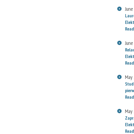
June
Laur
Elek
Read
June
Rela
Elek
Read
May 
Stud
pier
Read
May 
Zapr
Elek
Read