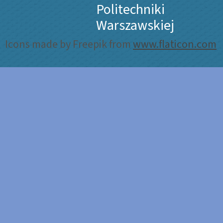
Politechniki
Warszawskiej
Icons made by Freepik from
www.flaticon.com