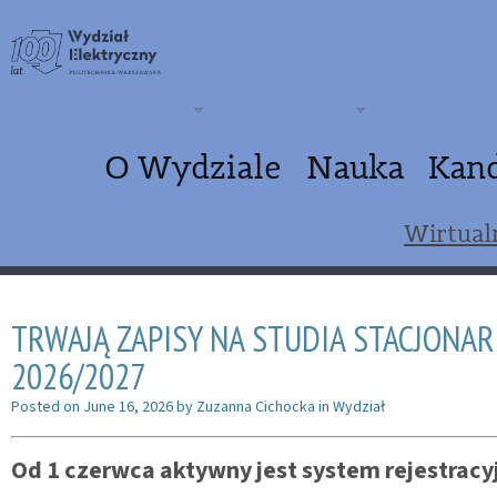
O Wydziale
Nauka
Kan
Wirtual
TRWAJĄ ZAPISY NA STUDIA STACJONAR
2026/2027
Posted on
June 16, 2026
by
Zuzanna Cichocka
in
Wydział
Od 1 czerwca aktywny jest system rejestracyj