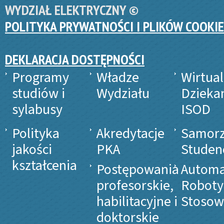
WYDZIAŁ ELEKTRYCZNY ©
POLITYKA PRYWATNOŚCI I PLIKÓW COOKIE
DEKLARACJA DOSTĘPNOŚCI
Programy
Władze
Wirtua
studiów i
Wydziału
Dzieka
sylabusy
ISOD
Polityka
Akredytacje
Samor
jakości
PKA
Studen
kształcenia
Postępowania
Automa
profesorskie,
Roboty
habilitacyjne i
Stosow
doktorskie