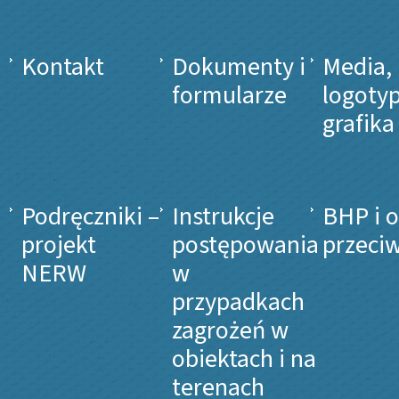
Kontakt
Dokumenty i
Media,
formularze
logotyp
grafika
Podręczniki –
Instrukcje
BHP i 
projekt
postępowania
przeci
NERW
w
przypadkach
zagrożeń w
obiektach i na
terenach