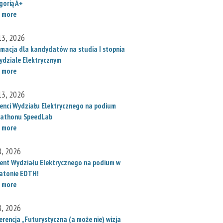
gorią A+
 more
 13, 2026
rmacja dla kandydatów na studia I stopnia
ydziale Elektrycznym
 more
 13, 2026
enci Wydziału Elektrycznego na podium
athonu SpeedLab
 more
8, 2026
ent Wydziału Elektrycznego na podium w
atonie EDTH!
 more
8, 2026
erencja „Futurystyczna (a może nie) wizja