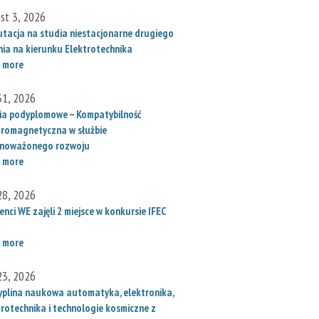
st 3, 2026
utacja na studia niestacjonarne drugiego
nia na kierunku Elektrotechnika
 more
 31, 2026
ia podyplomowe – Kompatybilność
tromagnetyczna w służbie
noważonego rozwoju
 more
 28, 2026
nci WE zajęli 2 miejsce w konkursie IFEC
 more
 23, 2026
yplina naukowa automatyka, elektronika,
trotechnika i technologie kosmiczne z