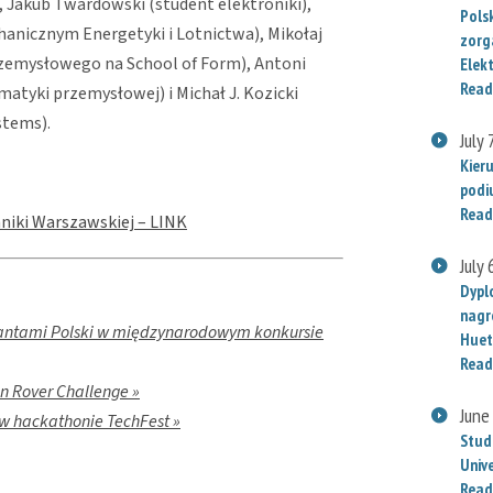
), Jakub Twardowski (student elektroniki),
Polsk
anicznym Energetyki i Lotnictwa), Mikołaj
zorg
zemysłowego na School of Form), Antoni
Elek
Read
matyki przemysłowej) i Michał J. Kozicki
stems).
July 
Kier
podi
Read
hniki Warszawskiej – LINK
July 
Dypl
nagr
tantami Polski w międzynarodowym konkursie
Huet
Read
n Rover Challenge »
June
w hackathonie TechFest »
Stud
Univ
Read