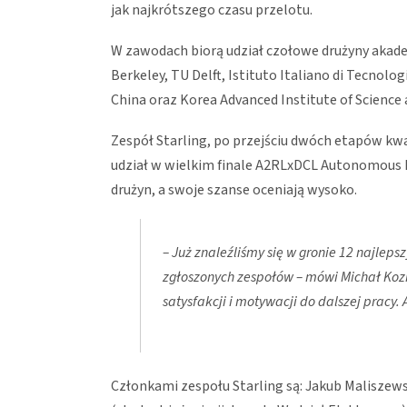
jak najkrótszego czasu przelotu.
W zawodach biorą udział czołowe drużyny akadem
Berkeley, TU Delft, Istituto Italiano di Tecnolog
China oraz Korea Advanced Institute of Science
Zespół Starling, po przejściu dwóch etapów kwal
udział w wielkim finale A2RLxDCL Autonomous D
drużyn, a swoje szanse oceniają wysoko.
– Już znaleźliśmy się w gronie 12 najleps
zgłoszonych zespołów – mówi Michał Kozick
satysfakcji i motywacji do dalszej pracy
Członkami zespołu Starling są: Jakub Maliszewsk