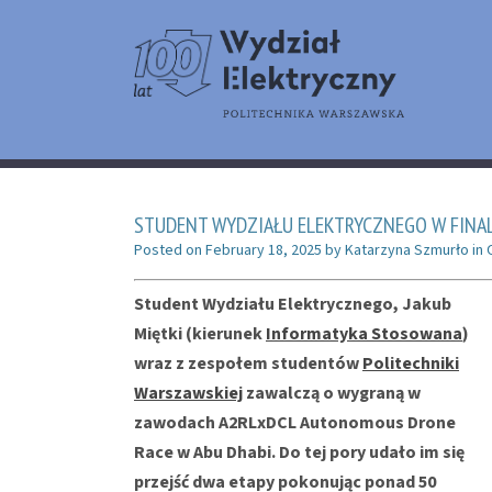
STUDENT WYDZIAŁU ELEKTRYCZNEGO W FIN
Posted on
February 18, 2025
by
Katarzyna Szmurło
in
Student Wydziału Elektrycznego, Jakub
Miętki (kierunek
Informatyka Stosowana
)
wraz z zespołem studentów
Politechniki
Warszawskiej
zawalczą o wygraną w
zawodach A2RLxDCL Autonomous Drone
Race w Abu Dhabi. Do tej pory udało im się
przejść dwa etapy pokonując ponad 50