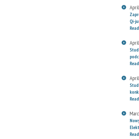
Apri
Zapr
Qi-j
Read
Apri
Stud
podc
Read
Apri
Stud
konk
Read
Marc
Nowy
Elek
Read