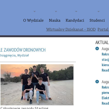
O Wydziale
Nauka
Kandydaci
Studenci
Wirtualny Dziekanat - ISOD
Portal
AKTUAL
Augu
ALE ZAWODÓW DRONOWYCH
Rekr
Osiągnięcia
,
Wydział
stac
kieru
Read
Augu
Rekr
pier
Elek
Read
Członkowie zespołu Starling