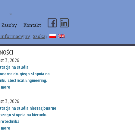
Zasoby
Kontakt
 Informacyjny
Szukaj
NOŚCI
st 3, 2026
utacja na studia
jonarne drugiego stopnia na
nku Electrical Engineering.
 more
st 3, 2026
utacja na studia niestacjonarne
wszego stopnia na kierunku
trotechnika
 more