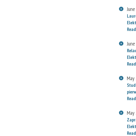
June
Laur
Elek
Read
June
Rela
Elek
Read
May 
Stud
pier
Read
May 
Zapr
Elek
Read