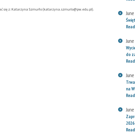
ować się z: Katarzyna Szmurło (katarzyna.szmurlo@pw.edu.pl).
June
Świę
Read
June
Wyci
do za
Read
June
Trwaj
na W
Read
June
Zapr
2026
Read