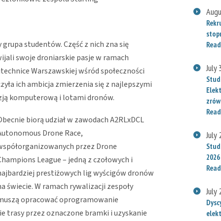
Augu
Rekr
stop
 grupa studentów. Część z nich zna się
Read
jali swoje droniarskie pasje w ramach
July
litechnice Warszawskiej wśród społeczności
Stud
yła ich ambicja zmierzenia się z najlepszymi
Elek
izją komputerową i lotami dronów.
zrów
Read
Obecnie biorą udział w zawodach A2RLxDCL
Autonomous Drone Race,
July
współorganizowanych przez Drone
Stude
2026
Champions League – jedną z czołowych i
Read
najbardziej prestiżowych lig wyścigów dronów
na świecie. W ramach rywalizacji zespoły
July
muszą opracować oprogramowanie
Dysc
 trasy przez oznaczone bramki i uzyskanie
elek