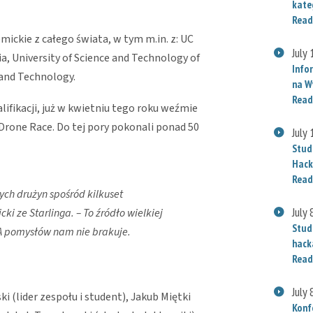
kate
Read
ickie z całego świata, w tym m.in. z: UC
July
ia, University of Science and Technology of
Info
 and Technology.
na W
Read
ifikacji, już w kwietniu tego roku weźmie
rone Race. Do tej pory pokonali ponad 50
July
Stud
Hack
Read
zych drużyn spośród kilkuset
July 
i ze Starlinga. – To źródło wielkiej
Stud
. A pomysłów nam nie brakuje.
hack
Read
July 
i (lider zespołu i student), Jakub Miętki
Konf