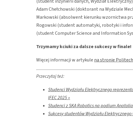
(student inżynierii danych, Wydział Elektryczny
Adam Chełchowski (doktorant na Wydziale Mech
Markowski (absolwent kierunku wzornictwa pr
Rogowski (student automatyki, robotyki i infor
(student Computer Science and Information Sy
Trzymamy kciuki za dalsze sukcesy w finale!
Więcej informacji w artykule
na stronie Politec
Przeczytaj też:
Studenci Wydziału Elektrycznego reprezen
IFEC 2025 »
Studenci z SKA Robotics na podium Anatolia
Sukcesy studentów Wydziału Elektrycznego 