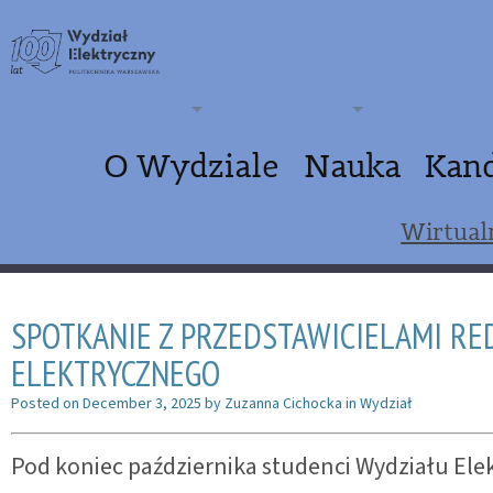
O Wydziale
Nauka
Kan
Wirtual
SPOTKANIE Z PRZEDSTAWICIELAMI R
ELEKTRYCZNEGO
Posted on
December 3, 2025
by
Zuzanna Cichocka
in
Wydział
Pod koniec października studenci Wydziału Ele