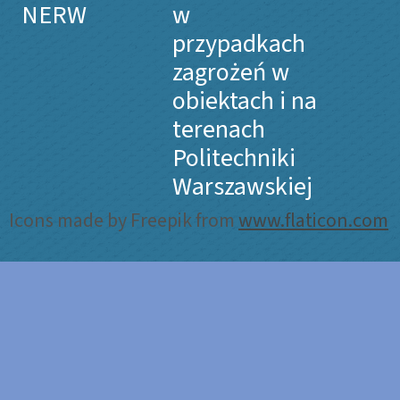
NERW
w
przypadkach
zagrożeń w
obiektach i na
terenach
Politechniki
Warszawskiej
Icons made by Freepik from
www.flaticon.com