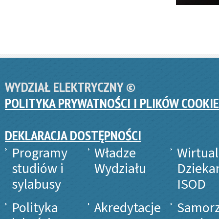
WYDZIAŁ ELEKTRYCZNY ©
POLITYKA PRYWATNOŚCI I PLIKÓW COOKIE
DEKLARACJA DOSTĘPNOŚCI
Programy
Władze
Wirtua
studiów i
Wydziału
Dzieka
sylabusy
ISOD
Polityka
Akredytacje
Samor