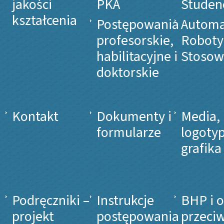
jakości
PKA
Studen
kształcenia
Postępowania
Automa
profesorskie,
Roboty
habilitacyjne i
Stosow
doktorskie
Kontakt
Dokumenty i
Media,
formularze
logotyp
grafika
Podręczniki –
Instrukcje
BHP i 
projekt
postępowania
przeci