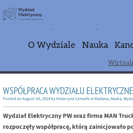
O Wydziale
Nauka
Kan
Wirtual
WSPÓŁPRACA WYDZIAŁU ELEKTRYCZNE
Posted on
August 30, 2024
by
Katarzyna Szmurło
in
Badania
,
Nauka
,
Wydz
Wydział Elektryczny PW oraz firma MAN Truc
rozpoczęły współpracę, którą zainicjowało p