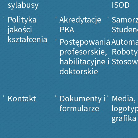
sylabusy
ISOD
Polityka
Akredytacje
Samor
jakości
PKA
Studen
kształcenia
Postępowania
Automa
profesorskie,
Roboty
habilitacyjne i
Stosow
doktorskie
Kontakt
Dokumenty i
Media,
formularze
logotyp
grafika