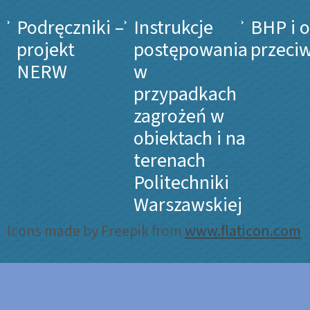
Podręczniki –
Instrukcje
BHP i 
projekt
postępowania
przeci
NERW
w
przypadkach
zagrożeń w
obiektach i na
terenach
Politechniki
Warszawskiej
Icons made by Freepik from
www.flaticon.com