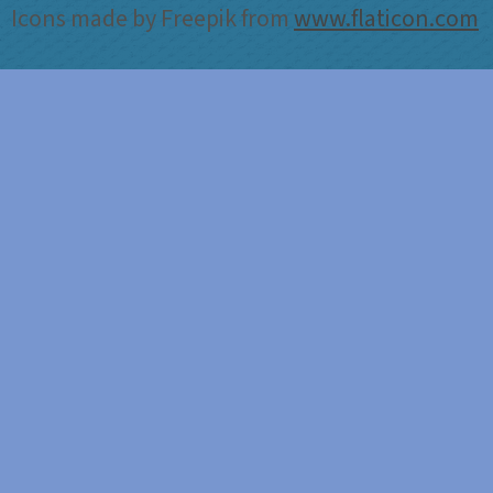
Icons made by Freepik from
www.flaticon.com