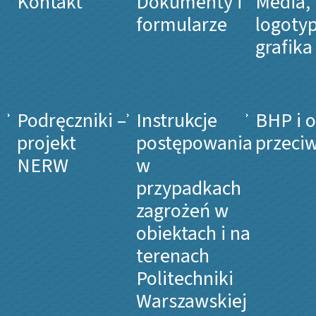
Kontakt
Dokumenty i
Media,
formularze
logotyp
grafika
Podręczniki –
Instrukcje
BHP i 
projekt
postępowania
przeci
NERW
w
przypadkach
zagrożeń w
obiektach i na
terenach
Politechniki
Warszawskiej