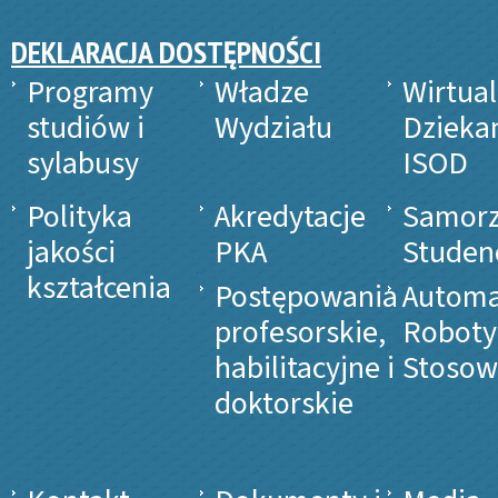
DEKLARACJA DOSTĘPNOŚCI
Programy
Władze
Wirtua
studiów i
Wydziału
Dzieka
sylabusy
ISOD
Polityka
Akredytacje
Samor
jakości
PKA
Studen
kształcenia
Postępowania
Automa
profesorskie,
Roboty
habilitacyjne i
Stosow
doktorskie