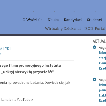
O Wydziale
Nauka
Kandydaci
Studenci
Wirtualny Dziekanat - ISOD
Portal
AKTUAL
Augu
GETYKI
Rekr
a
stac
kieru
szego filmu promocyjnego Instytutu
Read
 „Odkryj niezwykłą przyszłość!”
Augu
cenia i prowadzone badania. Dowiedz się, jak
Rekr
pier
Elek
m kanale na
YouTube »
Read