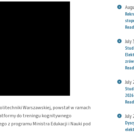
Augu
Rekr
stop
Read
July
Stud
Elek
zrów
Read
July
Stude
2026
Read
olitechniki Warszawskiej, powstał w ramach
platformy do treningu kognitywnego
July
Dysc
go z programu Ministra Edukacji i Nauki pod
elek