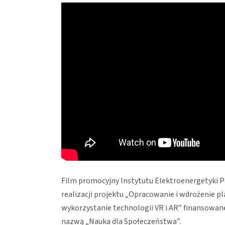
Film promocyjny Instytutu Elektroenergetyki P
realizacji projektu „Opracowanie i wdrożenie 
wykorzystanie technologii VR i AR” finansowane
nazwą „Nauka dla Społeczeństwa”.