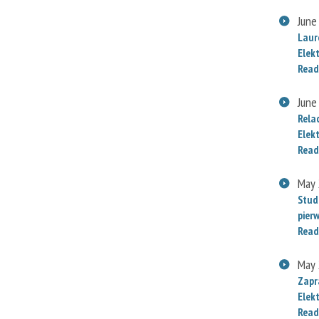
June
Laur
Elek
Read
June
Rela
Elek
Read
May 
Stud
pier
Read
May 
Zapr
Elek
Read