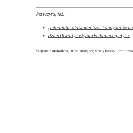
Przeczytaj też:
„Informator dla studentów i kandydatów na s
Dzień Otwarty Instytutu Elektroenergetyk »
W sprawie aktualizacji treści niniejszej strony należy kontakt