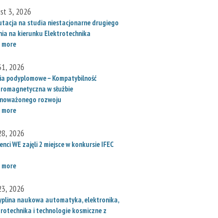
st 3, 2026
utacja na studia niestacjonarne drugiego
nia na kierunku Elektrotechnika
 more
 31, 2026
ia podyplomowe – Kompatybilność
tromagnetyczna w służbie
noważonego rozwoju
 more
 28, 2026
nci WE zajęli 2 miejsce w konkursie IFEC
 more
 23, 2026
yplina naukowa automatyka, elektronika,
trotechnika i technologie kosmiczne z