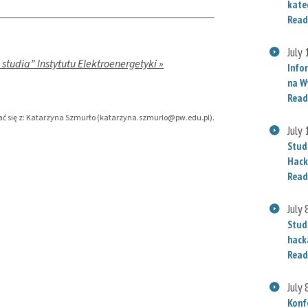
kate
Read
July
tudia” Instytutu Elektroenergetyki »
Info
na W
Read
ować się z: Katarzyna Szmurło (katarzyna.szmurlo@pw.edu.pl).
July
Stud
Hack
Read
July 
Stud
hack
Read
July 
Konf