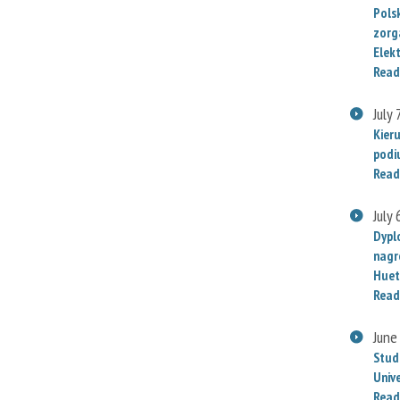
Polsk
zorg
Elek
Read
July 
Kier
podi
Read
July 
Dypl
nagr
Huet
Read
June
Stud
Univ
Read