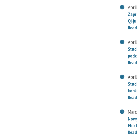
Apri
Zapr
Qi-j
Read
Apri
Stud
podc
Read
Apri
Stud
konk
Read
Marc
Nowy
Elek
Read