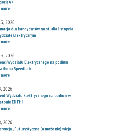
gorią A+
 more
 13, 2026
rmacja dla kandydatów na studia I stopnia
ydziale Elektrycznym
 more
 13, 2026
enci Wydziału Elektrycznego na podium
athonu SpeedLab
 more
8, 2026
ent Wydziału Elektrycznego na podium w
atonie EDTH!
 more
8, 2026
erencja „Futurystyczna (a może nie) wizja