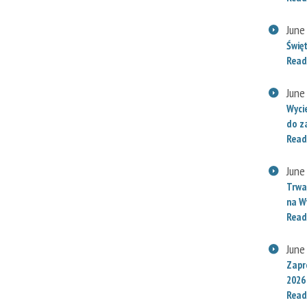
June
Świę
Read
June
Wyci
do za
Read
June
Trwaj
na W
Read
June
Zapr
2026
Read