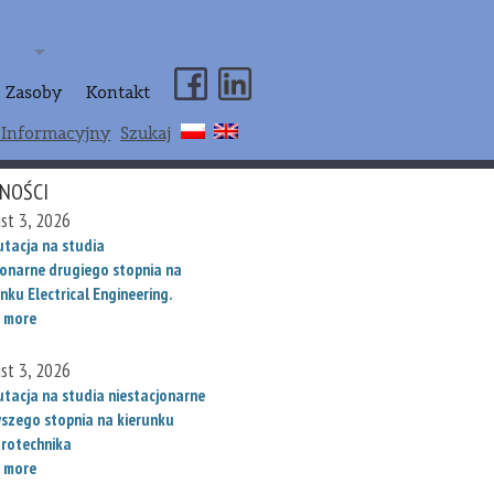
Zasoby
Kontakt
 Informacyjny
Szukaj
NOŚCI
st 3, 2026
utacja na studia
jonarne drugiego stopnia na
nku Electrical Engineering.
 more
st 3, 2026
utacja na studia niestacjonarne
wszego stopnia na kierunku
trotechnika
 more