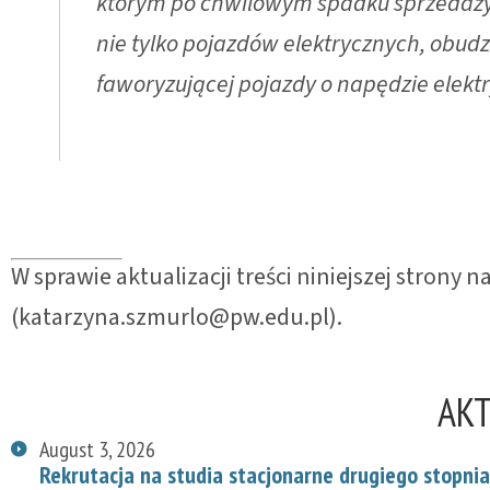
którym po chwilowym spadku sprzedaży 
nie tylko pojazdów elektrycznych, obudz
faworyzującej pojazdy o napędzie elekt
W sprawie aktualizacji treści niniejszej strony
(katarzyna.szmurlo@pw.edu.pl).
AK
August 3, 2026
Rekrutacja na studia stacjonarne drugiego stopnia