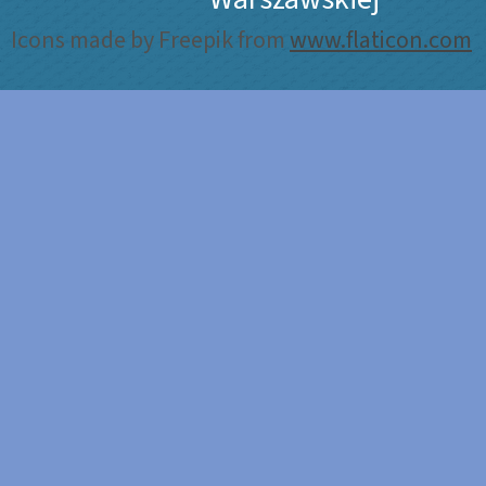
Icons made by Freepik from
www.flaticon.com