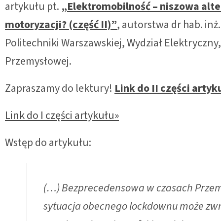
artykułu pt.
„Elektromobilność – niszowa alt
motoryzacji? (część II)”
, autorstwa dr hab. inż
Politechniki Warszawskiej, Wydział Elektryczny,
Przemysłowej.
Zapraszamy do lektury!
Link do II części artyk
Link do I części artykułu»
Wstęp do artykułu:
(…) Bezprecedensowa w czasach Przemys
sytuacja obecnego lockdownu może zwr