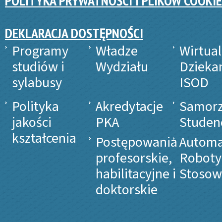
POLITYKA PRYWATNOŚCI I PLIKÓW COOKIE
DEKLARACJA DOSTĘPNOŚCI
Programy
Władze
Wirtua
studiów i
Wydziału
Dzieka
sylabusy
ISOD
Polityka
Akredytacje
Samor
jakości
PKA
Studen
kształcenia
Postępowania
Automa
profesorskie,
Roboty
habilitacyjne i
Stosow
doktorskie