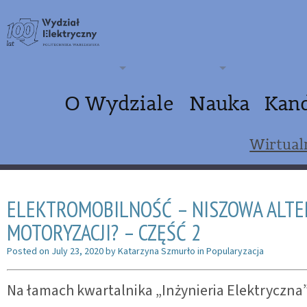
O Wydziale
Nauka
Kan
Wirtual
ELEKTROMOBILNOŚĆ – NISZOWA ALTE
MOTORYZACJI? – CZĘŚĆ 2
Posted on
July 23, 2020
by
Katarzyna Szmurło
in
Popularyzacja
Na łamach kwartalnika „Inżynieria Elektryczna” 