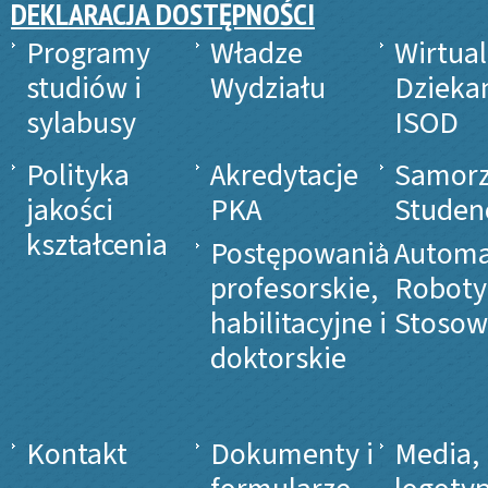
DEKLARACJA DOSTĘPNOŚCI
Programy
Władze
Wirtua
studiów i
Wydziału
Dzieka
sylabusy
ISOD
Polityka
Akredytacje
Samor
jakości
PKA
Studen
kształcenia
Postępowania
Automa
profesorskie,
Roboty
habilitacyjne i
Stosow
doktorskie
Kontakt
Dokumenty i
Media,