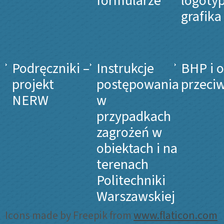
formularze
logotyp
grafika
Podręczniki –
Instrukcje
BHP i 
projekt
postępowania
przeci
NERW
w
przypadkach
zagrożeń w
obiektach i na
terenach
Politechniki
Warszawskiej
Icons made by Freepik from
www.flaticon.com