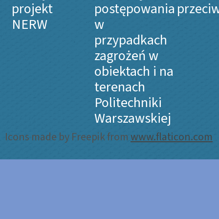
projekt
postępowania
przeci
NERW
w
przypadkach
zagrożeń w
obiektach i na
terenach
Politechniki
Warszawskiej
Icons made by Freepik from
www.flaticon.com