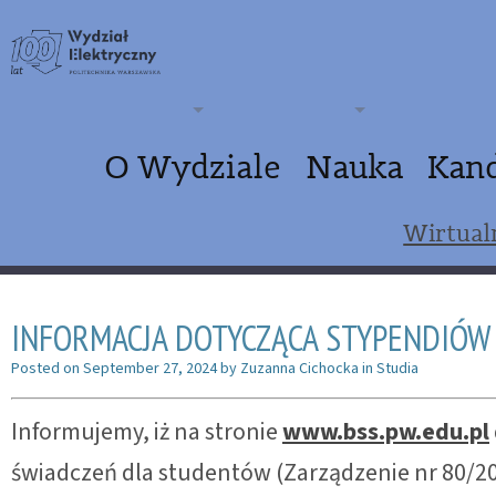
O Wydziale
Nauka
Kan
Wirtual
INFORMACJA DOTYCZĄCA STYPENDIÓW
Posted on
September 27, 2024
by
Zuzanna Cichocka
in
Studia
Informujemy, iż na stronie
www.bss.pw.edu.pl
świadczeń dla studentów (Zarządzenie nr 80/202