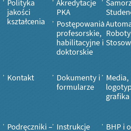
Polityka
Akredytacje
Samor
jakości
PKA
Studen
kształcenia
Postępowania
Automa
profesorskie,
Roboty
habilitacyjne i
Stosow
doktorskie
Kontakt
Dokumenty i
Media,
formularze
logotyp
grafika
Podręczniki –
Instrukcje
BHP i 