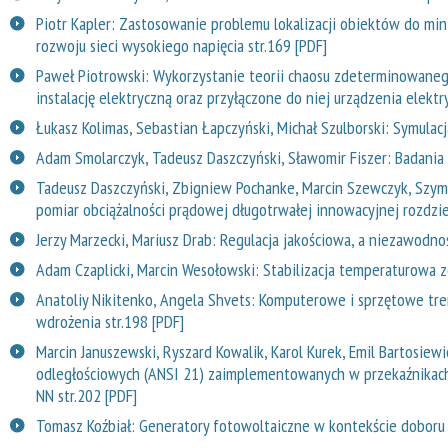
Piotr Kapler: Zastosowanie problemu lokalizacji obiektów do mi
rozwoju sieci wysokiego napięcia str.169 [PDF]
Paweł Piotrowski: Wykorzystanie teorii chaosu zdeterminowan
instalację elektryczną oraz przyłączone do niej urządzenia elektr
Łukasz Kolimas, Sebastian Łapczyński, Michał Szulborski: Symula
Adam Smolarczyk, Tadeusz Daszczyński, Sławomir Fiszer: Badania r
Tadeusz Daszczyński, Zbigniew Pochanke, Marcin Szewczyk, Szy
pomiar obciążalności prądowej długotrwałej innowacyjnej rozdziel
Jerzy Marzecki, Mariusz Drab: Regulacja jakościowa, a niezawodnoś
Adam Czaplicki, Marcin Wesołowski: Stabilizacja temperaturowa z
Anatoliy Nikitenko, Angela Shvets: Komputerowe i sprzętowe tr
wdrożenia str.198 [PDF]
Marcin Januszewski, Ryszard Kowalik, Karol Kurek, Emil Bartosie
odległościowych (ANSI 21) zaimplementowanych w przekaźnikach
NN str.202 [PDF]
Tomasz Koźbiał: Generatory fotowoltaiczne w kontekście doboru