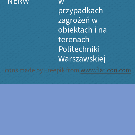
NERW
w
przypadkach
zagrożeń w
obiektach i na
terenach
Politechniki
Warszawskiej
Icons made by Freepik from
www.flaticon.com