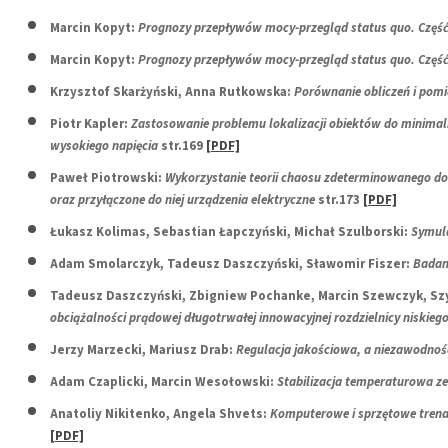
Marcin Kopyt:
Prognozy przepływów mocy-przegląd status quo. Część 
Marcin Kopyt:
Prognozy przepływów mocy-przegląd status quo. Część 
Krzysztof Skarżyński, Anna Rutkowska:
Porównanie obliczeń i pom
Piotr Kapler:
Zastosowanie problemu lokalizacji obiektów do minimali
wysokiego napięcia
str.169
[PDF]
Paweł Piotrowski:
Wykorzystanie teorii chaosu zdeterminowanego d
oraz przyłączone do niej urządzenia elektryczne
str.173
[PDF]
Łukasz Kolimas, Sebastian Łapczyński, Michał Szulborski:
Symul
Adam Smolarczyk, Tadeusz Daszczyński, Sławomir Fiszer:
Badani
Tadeusz Daszczyński, Zbigniew Pochanke, Marcin Szewczyk, S
obciążalności prądowej długotrwałej innowacyjnej rozdzielnicy niskiego
Jerzy Marzecki, Mariusz Drab:
Regulacja jakościowa, a niezawodność
Adam Czaplicki, Marcin Wesołowski:
Stabilizacja temperaturowa z
Anatoliy Nikitenko, Angela Shvets:
Komputerowe i sprzętowe trena
[PDF]