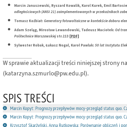
Marcin Januszewski, Ryszard Kowalik, Karol Kurek, Emil Barto
odległościowych (ANSI 21) zaimplementowanych w przekaźnikach zabez
Tomasz Koźbiał:
Generatory fotowoltaiczne w kontekście doboru el
Adam Szeląg, Mirosław Lewandowski, Tadeusz Maciołek:
Od tram
Politechnice Warszawskiej
str.213
[PDF]
Sylwester Robak, Łukasz Nogal, Karol Pawlak:
50 lat Instytutu Elek
W sprawie aktualizacji treści niniejszej strony
(katarzyna.szmurlo@pw.edu.pl).
SPIS TREŚCI
Marcin Kopyt: Prognozy przepływów mocy-przegląd status quo. Częś
Marcin Kopyt: Prognozy przepływów mocy-przegląd status quo. Cz
Krzysztof Skarżyński, Anna Rutkowska: Porównanie obliczeń i po