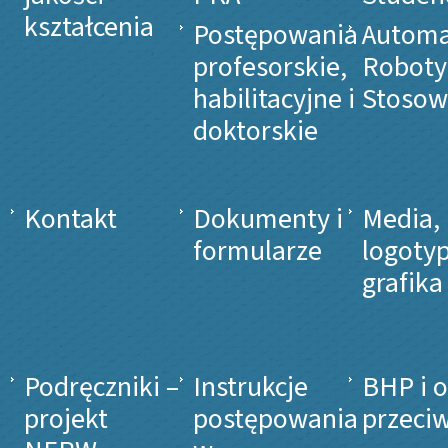
kształcenia
Postępowania
Automa
profesorskie,
Roboty
habilitacyjne i
Stosow
doktorskie
Kontakt
Dokumenty i
Media,
formularze
logotyp
grafika
Podręczniki –
Instrukcje
BHP i 
projekt
postępowania
przeci