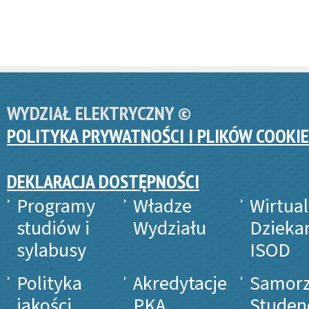
WYDZIAŁ ELEKTRYCZNY ©
POLITYKA PRYWATNOŚCI I PLIKÓW COOKIE
DEKLARACJA DOSTĘPNOŚCI
Programy
Władze
Wirtua
studiów i
Wydziału
Dzieka
sylabusy
ISOD
Polityka
Akredytacje
Samor
jakości
PKA
Studen