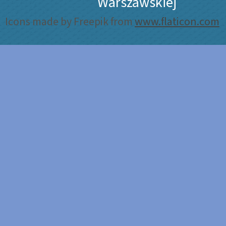
Warszawskiej
Icons made by Freepik from
www.flaticon.com