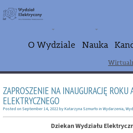
O Wydziale
Nauka
Kan
Wirtual
ZAPROSZENIE NA INAUGURACJĘ ROKU 
ELEKTRYCZNEGO
Posted on
September 14, 2022
by
Katarzyna Szmurło
in
Wydarzenia
,
Wyd
Dziekan
Wydziału Elektrycz