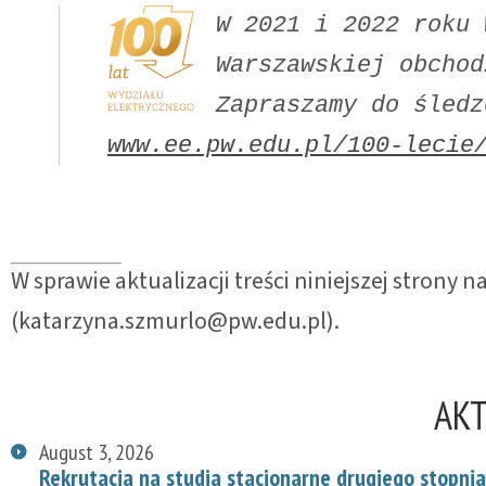
W 2021 i 2022 roku 
Warszawskiej obchod
www.ee.pw.edu.pl/100-lecie
W sprawie aktualizacji treści niniejszej strony
(katarzyna.szmurlo@pw.edu.pl).
AK
August 3, 2026
Rekrutacja na studia stacjonarne drugiego stopnia