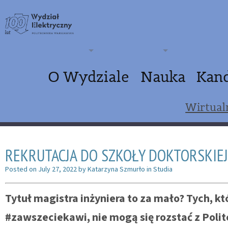
O Wydziale
Nauka
Kan
Wirtual
REKRUTACJA DO SZKOŁY DOKTORSKIEJ
Posted on
July 27, 2022
by
Katarzyna Szmurło
in
Studia
Tytuł magistra inżyniera to za mało? Tych, kt
#zawszeciekawi, nie mogą się rozstać z Pol