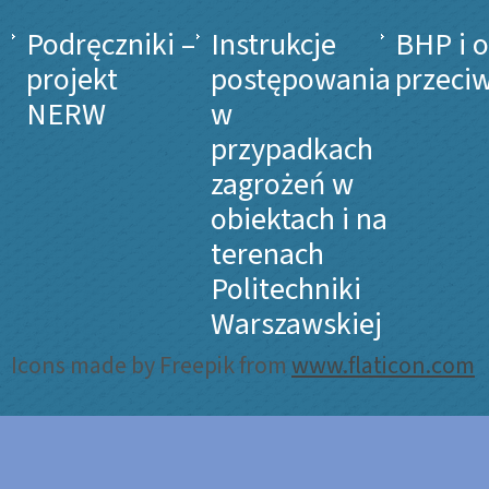
Podręczniki –
Instrukcje
BHP i 
projekt
postępowania
przeci
NERW
w
przypadkach
zagrożeń w
obiektach i na
terenach
Politechniki
Warszawskiej
Icons made by Freepik from
www.flaticon.com