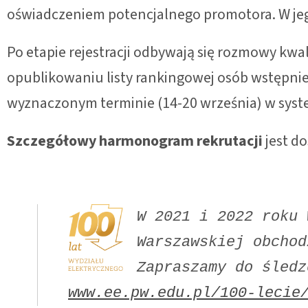
oświadczeniem potencjalnego promotora. W je
Po etapie rejestracji odbywają się rozmowy kwa
opublikowaniu listy rankingowej osób wstępnie
wyznaczonym terminie (14-20 września) w sys
Szczegółowy harmonogram rekrutacji
jest d
W 2021 i 2022 roku 
Warszawskiej obchod
www.ee.pw.edu.pl/100-lecie