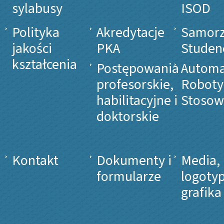
sylabusy
ISOD
Polityka
Akredytacje
Samor
jakości
PKA
Studen
kształcenia
Postępowania
Automa
profesorskie,
Roboty
habilitacyjne i
Stosow
doktorskie
Kontakt
Dokumenty i
Media,
formularze
logotyp
grafika