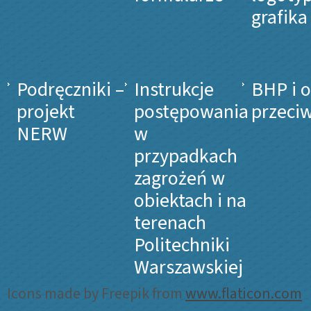
grafika
Podręczniki –
Instrukcje
BHP i 
projekt
postępowania
przeci
NERW
w
przypadkach
zagrożeń w
obiektach i na
terenach
Politechniki
Warszawskiej
Icons made by Freepik from
www.flaticon.com