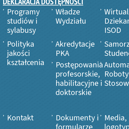
DEKLARACJA DOSTĘPNOŚCI
Programy
Władze
Wirtua
studiów i
Wydziału
Dzieka
sylabusy
ISOD
Polityka
Akredytacje
Samor
jakości
PKA
Studen
kształcenia
Postępowania
Automa
profesorskie,
Roboty
habilitacyjne i
Stosow
doktorskie
Kontakt
Dokumenty i
Media,
formularze
logotyp