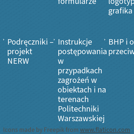
formularze
logotyp
grafika
Podręczniki –
Instrukcje
BHP i 
projekt
postępowania
przeci
NERW
w
przypadkach
zagrożeń w
obiektach i na
terenach
Politechniki
Warszawskiej
Icons made by Freepik from
www.flaticon.com