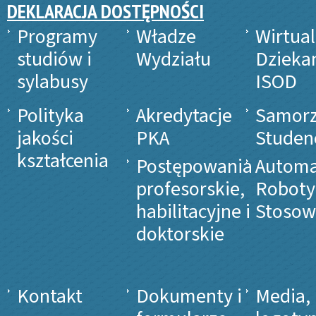
DEKLARACJA DOSTĘPNOŚCI
Programy
Władze
Wirtua
studiów i
Wydziału
Dzieka
sylabusy
ISOD
Polityka
Akredytacje
Samor
jakości
PKA
Studen
kształcenia
Postępowania
Automa
profesorskie,
Roboty
habilitacyjne i
Stosow
doktorskie
Kontakt
Dokumenty i
Media,