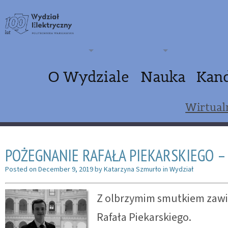
O Wydziale
Nauka
Kan
Wirtual
POŻEGNANIE RAFAŁA PIEKARSKIEGO 
Posted on
December 9, 2019
by
Katarzyna Szmurło
in
Wydział
Z olbrzymim smutkiem zawi
Rafała Piekarskiego.