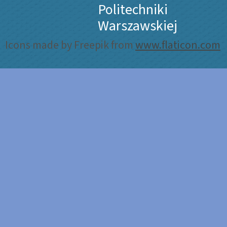
Politechniki
Warszawskiej
Icons made by Freepik from
www.flaticon.com