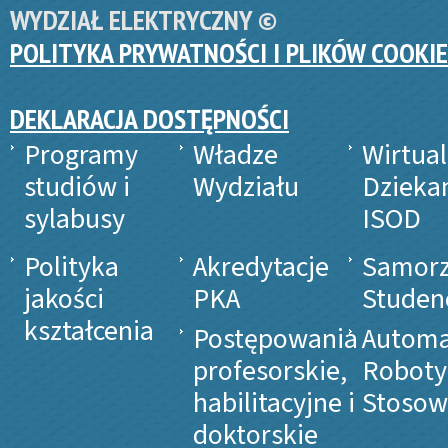
WYDZIAŁ ELEKTRYCZNY ©
POLITYKA PRYWATNOŚCI I PLIKÓW COOKIE
DEKLARACJA DOSTĘPNOŚCI
Programy
Władze
Wirtua
studiów i
Wydziału
Dzieka
sylabusy
ISOD
Polityka
Akredytacje
Samor
jakości
PKA
Studen
kształcenia
Postępowania
Automa
profesorskie,
Roboty
habilitacyjne i
Stosow
doktorskie