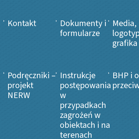
Kontakt
Dokumenty i
Media,
formularze
logotyp
grafika
Podręczniki –
Instrukcje
BHP i 
projekt
postępowania
przeci
NERW
w
przypadkach
zagrożeń w
obiektach i na
terenach