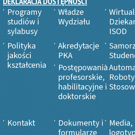
DEKLARACJA DOSTĘPNOŚCI
Programy
Władze
Wirtua
studiów i
Wydziału
Dzieka
sylabusy
ISOD
Polityka
Akredytacje
Samor
jakości
PKA
Studen
kształcenia
Postępowania
Automa
profesorskie,
Roboty
habilitacyjne i
Stosow
doktorskie
Kontakt
Dokumenty i
Media,
formularze
logotyp