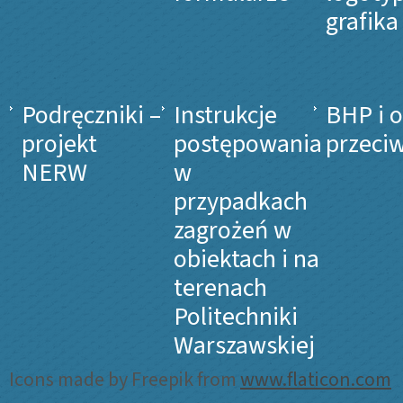
grafika
Podręczniki –
Instrukcje
BHP i 
projekt
postępowania
przeci
NERW
w
przypadkach
zagrożeń w
obiektach i na
terenach
Politechniki
Warszawskiej
Icons made by Freepik from
www.flaticon.com