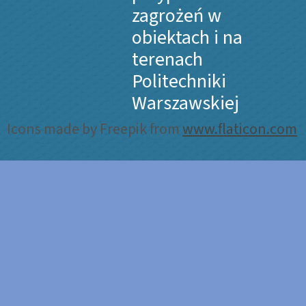
zagrożeń w
obiektach i na
terenach
Politechniki
Warszawskiej
Icons made by Freepik from
www.flaticon.com