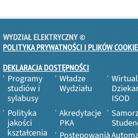
WYDZIAŁ ELEKTRYCZNY ©
POLITYKA PRYWATNOŚCI I PLIKÓW COOKIE
DEKLARACJA DOSTĘPNOŚCI
Programy
Władze
Wirtua
studiów i
Wydziału
Dzieka
sylabusy
ISOD
Polityka
Akredytacje
Samor
jakości
PKA
Studen
kształcenia
Postępowania
Automa