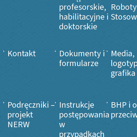
profesorskie,
Roboty
habilitacyjne i
Stosow
doktorskie
Kontakt
Dokumenty i
Media,
formularze
logotyp
grafika
Podręczniki –
Instrukcje
BHP i 
projekt
postępowania
przeci
NERW
w
przypadkach