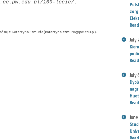
.ee.pw.edu.pl/100-lecie/
. 
Polsk
zorg
Elek
Read
ować się z: Katarzyna Szmurło (katarzyna.szmurlo@pw.edu.pl).
July 
Kier
podi
Read
July 
Dypl
nagr
Huet
Read
June
Stud
Univ
Read