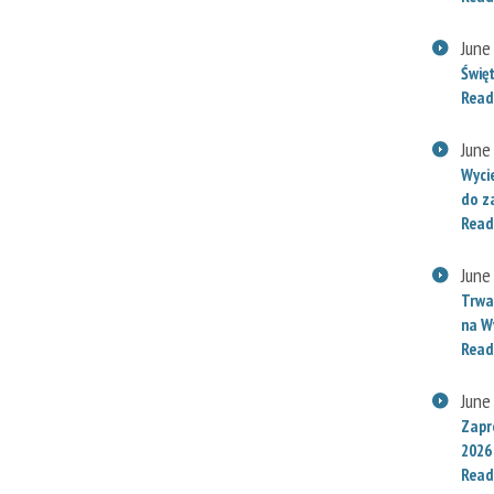
June
Świę
Read
June
Wyci
do za
Read
June
Trwaj
na W
Read
June
Zapr
2026
Read