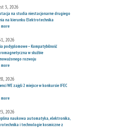
st 3, 2026
utacja na studia niestacjonarne drugiego
nia na kierunku Elektrotechnika
 more
 31, 2026
ia podyplomowe – Kompatybilność
tromagnetyczna w służbie
noważonego rozwoju
 more
 28, 2026
nci WE zajęli 2 miejsce w konkursie IFEC
 more
 23, 2026
yplina naukowa automatyka, elektronika,
trotechnika i technologie kosmiczne z