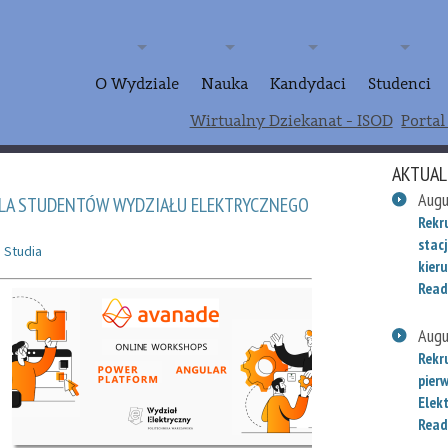
O Wydziale
Nauka
Kandydaci
Studenci
Wirtualny Dziekanat - ISOD
Portal
AKTUAL
Augu
DLA STUDENTÓW WYDZIAŁU ELEKTRYCZNEGO
Rekr
stac
n
Studia
kieru
Read
Augu
Rekr
pier
Elek
Read