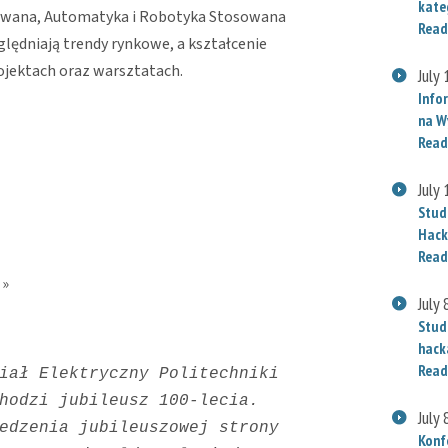
kate
sowana, Automatyka i Robotyka Stosowana
Read
ędniają trendy rynkowe, a kształcenie
ojektach oraz warsztatach.
July
Info
na W
Read
July
Stud
Hack
Read
»
July 
Stud
hack
Read
iał Elektryczny Politechniki 
hodzi jubileusz 100-lecia. 
July 
edzenia jubileuszowej strony 
Konf