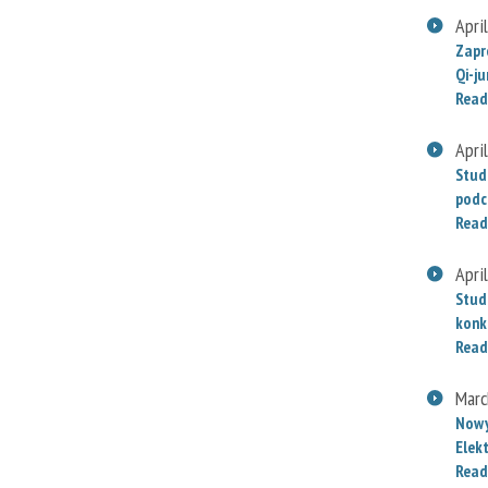
Apri
Zapr
Qi-j
Read
Apri
Stud
podc
Read
Apri
Stud
konk
Read
Marc
Nowy
Elek
Read