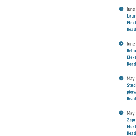
June
Laur
Elek
Read
June
Rela
Elek
Read
May 
Stud
pier
Read
May 
Zapr
Elek
Read