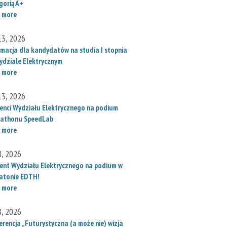
gorią A+
 more
 13, 2026
rmacja dla kandydatów na studia I stopnia
ydziale Elektrycznym
 more
 13, 2026
enci Wydziału Elektrycznego na podium
athonu SpeedLab
 more
8, 2026
ent Wydziału Elektrycznego na podium w
atonie EDTH!
 more
8, 2026
erencja „Futurystyczna (a może nie) wizja