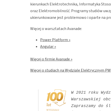
kierunkach Elektrotechnika, Informatyka Sto
oraz Elektromobilność. Programy studiów uwzgl
ukierunkowane jest problemowo i oparte na pr
Więcej o warsztatach Avanade:
Power Platform »
Angular »
Więcej o firmie Avanade »
Więcej o studiach na Wydziale Elektrycznym PW
W 2021 roku Wydz
Warszawskiej obc
Zapraszamy do śl