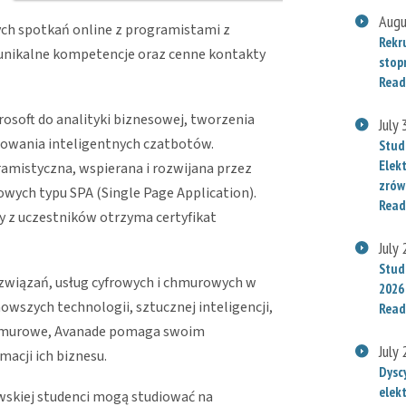
Augu
ych spotkań online z programistami z
Rekr
ą unikalne kompetencje oraz cenne kontakty
stop
Read
osoft do analityki biznesowej, tworzenia
July
udowania inteligentnych czatbotów.
Stud
Elek
amistyczna, wspierana i rozwijana przez
zrów
owych typu SPA (Single Page Application).
Read
y z uczestników otrzyma certyfikat
July
Stude
związań, usług cyfrowych i chmurowych w
2026
owszych technologii, sztucznej inteligencji,
Read
chmurowe, Avanade pomaga swoim
July
acji ich biznesu.
Dysc
elek
wskiej studenci mogą studiować na