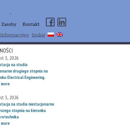
Zasoby
Kontakt
 Informacyjny
Szukaj
NOŚCI
st 3, 2026
utacja na studia
jonarne drugiego stopnia na
nku Electrical Engineering.
 more
st 3, 2026
utacja na studia niestacjonarne
wszego stopnia na kierunku
trotechnika
 more