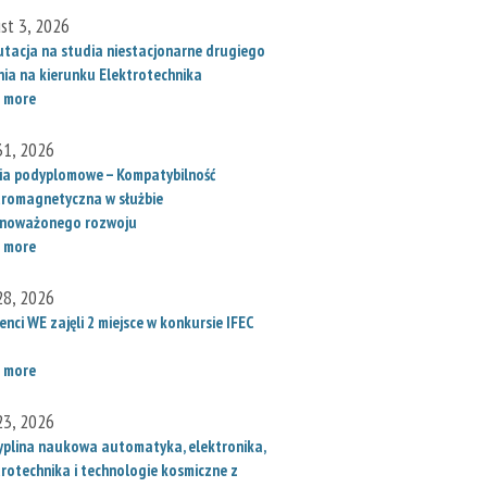
st 3, 2026
utacja na studia niestacjonarne drugiego
nia na kierunku Elektrotechnika
 more
 31, 2026
ia podyplomowe – Kompatybilność
tromagnetyczna w służbie
noważonego rozwoju
 more
 28, 2026
nci WE zajęli 2 miejsce w konkursie IFEC
 more
 23, 2026
yplina naukowa automatyka, elektronika,
trotechnika i technologie kosmiczne z