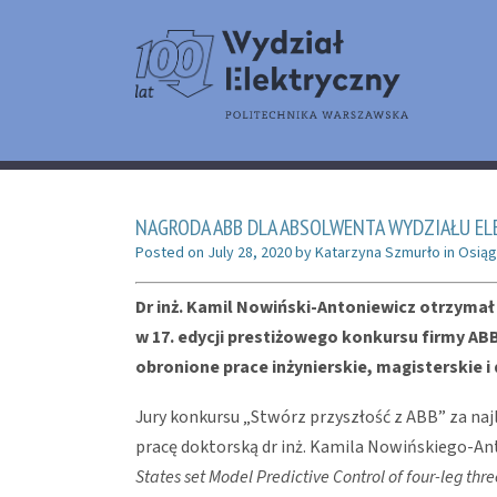
NAGRODA ABB DLA ABSOLWENTA WYDZIAŁU E
Posted on
July 28, 2020
by
Katarzyna Szmurło
in
Osiąg
Dr inż. Kamil Nowiński-Antoniewicz otrzyma
w 17. edycji prestiżowego konkursu firmy AB
obronione prace inżynierskie, magisterskie i
Jury konkursu „Stwórz przyszłość z ABB” za naj
pracę doktorską dr inż. Kamila Nowińskiego-An
States set Model Predictive Control of four-leg thr