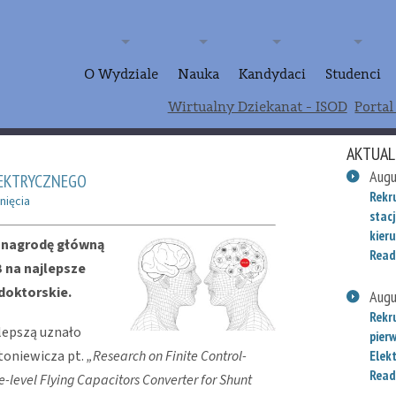
O Wydziale
Nauka
Kandydaci
Studenci
Wirtualny Dziekanat - ISOD
Portal
AKTUAL
Augu
LEKTRYCZNEGO
Rekr
nięcia
stac
kieru
ł nagrodę główną
Read
B na najlepsze
 doktorskie.
Augu
Rekr
lepszą uznało
pier
toniewicza pt.
„Research on Finite Control-
Elek
Read
ee-level Flying Capacitors Converter for Shunt