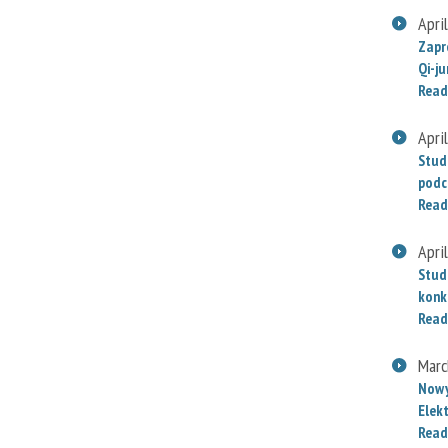
Apri
Zapr
Qi-j
Read
Apri
Stud
podc
Read
Apri
Stud
konk
Read
Marc
Nowy
Elek
Read