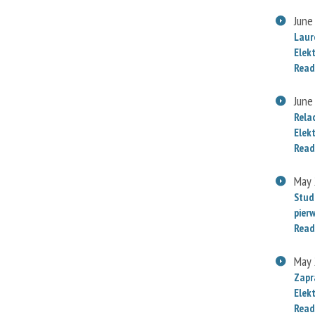
June
Laur
Elek
Read
June
Rela
Elek
Read
May 
Stud
pier
Read
May 
Zapr
Elek
Read