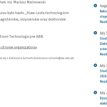
 hab. inż. Mariusz Malinowski.
Augu
Rekr
rsu było hasło „Staw czoła technologiom
stop
agisterskie, inżynierskie oraz doktorskie
Read
July
ntrum Technologiczne ABB.
Stud
Elek
a stronie organizatora»
zrów
Read
ować się z: Katarzyna Szmurło (katarzyna.szmurlo@pw.edu.pl).
July
Stude
2026
Read
July
Dysc
elek