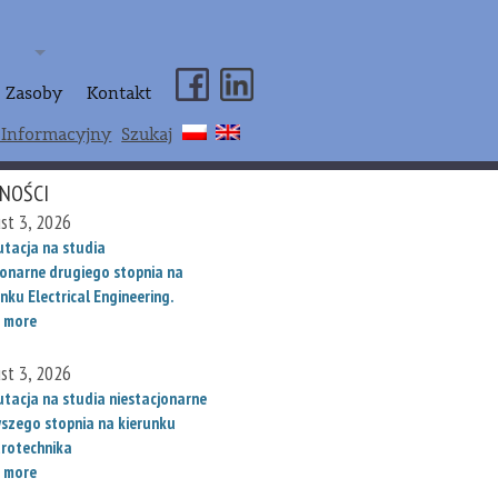
Zasoby
Kontakt
 Informacyjny
Szukaj
NOŚCI
st 3, 2026
utacja na studia
jonarne drugiego stopnia na
nku Electrical Engineering.
 more
st 3, 2026
utacja na studia niestacjonarne
wszego stopnia na kierunku
trotechnika
 more