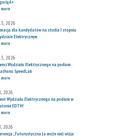
gorią A+
 more
 13, 2026
rmacja dla kandydatów na studia I stopnia
ydziale Elektrycznym
 more
 13, 2026
enci Wydziału Elektrycznego na podium
athonu SpeedLab
 more
8, 2026
ent Wydziału Elektrycznego na podium w
atonie EDTH!
 more
8, 2026
erencja „Futurystyczna (a może nie) wizja