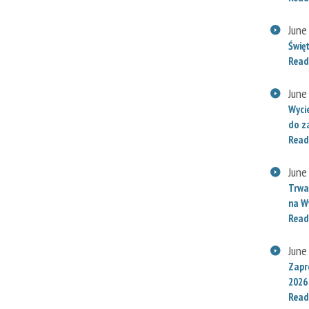
June
Świę
Read
June
Wyci
do za
Read
June
Trwaj
na W
Read
June
Zapr
2026
Read