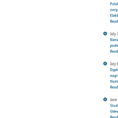
Polsk
zorg
Elek
Read
July 
Kier
podi
Read
July 
Dypl
nagr
Huet
Read
June
Stud
Univ
Read