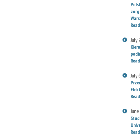
Polsk
zorg
Wars
Read
July 
Kier
podi
Read
July 
Prze
Elek
Read
June
Stud
Univ
Read