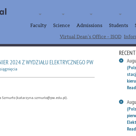
Faculty
Science
Admissions
Students
Virtual Dean's Office - ISOD
Infor
RECENT
Augu
NIER 2024 Z WYDZIAŁU ELEKTRYCZNEGO PW
(Pols
siągnięcia
stac
kieru
Read
zyna Szmurło (katarzyna.szmurlo@pw.edu.pl).
Augu
(Pol
pier
Elek
Read