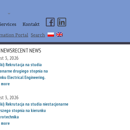
Services
Kontakt
mation Portal
Search
 NEWSRECENT NEWS
st 3, 2026
ki) Rekrutacja na studia
jonarne drugiego stopnia na
nku Electrical Engineering.
 more
st 3, 2026
ski) Rekrutacja na studia niestacjonarne
wszego stopnia na kierunku
trotechnika
 more