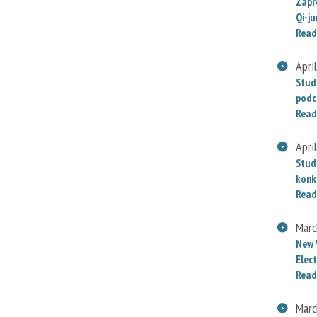
Zapr
Qi-j
Read
Apri
Stud
podc
Read
Apri
Stud
konk
Read
Marc
New 
Elect
Read
Marc