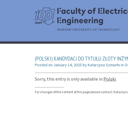
(POLSKI) KANDYDACI DO TYTUŁU ZŁOTY INŻY
Posted on
January 14, 2025
by
Katarzyna Szmurło
in
O
Sorry, this entry is only available in
Polski
.
For changes of the content of this page please contact: Katar