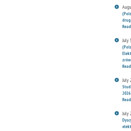
Augu
(Pol
drug
Read
July
(Pol
Elek
zrów
Read
July
Stude
2026
Read
July
Dysc
elek