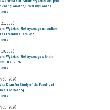
oszenie na Seminarium Wydziałowe | prof.
un ZhangCarleton, University Canada
 more
l 21, 2026
enci Wydziału Elektrycznego na podium
zas Accenture TechFest
 more
l 10, 2026
enci Wydziału Elektrycznego w finale
ursu IFEC 2026
 more
h 30, 2026
Vice Dean for Study of the Faculty of
rical Engineering
 more
h 20, 2026