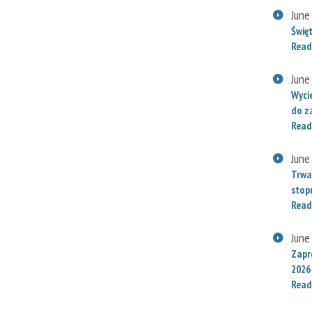
June
Świę
Read
June
Wyci
do za
Read
June
Trwa
stop
Read
June
Zapr
2026
Read