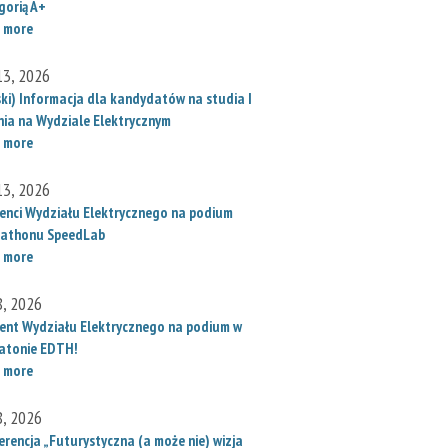
gorią A+
 more
 13, 2026
ski) Informacja dla kandydatów na studia I
nia na Wydziale Elektrycznym
 more
 13, 2026
enci Wydziału Elektrycznego na podium
athonu SpeedLab
 more
8, 2026
ent Wydziału Elektrycznego na podium w
atonie EDTH!
 more
8, 2026
erencja „Futurystyczna (a może nie) wizja