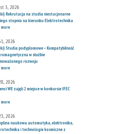
st 3, 2026
ski) Rekrutacja na studia niestacjonarne
iego stopnia na kierunku Elektrotechnika
 more
 31, 2026
ski) Studia podyplomowe – Kompatybilność
tromagnetyczna w służbie
noważonego rozwoju
 more
 28, 2026
nci WE zajęli 2 miejsce w konkursie IFEC
 more
 23, 2026
yplina naukowa automatyka, elektronika,
trotechnika i technologie kosmiczne z