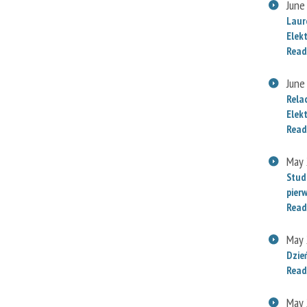
June
Laur
Elek
Read
June
Rela
Elek
Read
May 
Stud
pier
Read
May 
Dzie
Read
May 