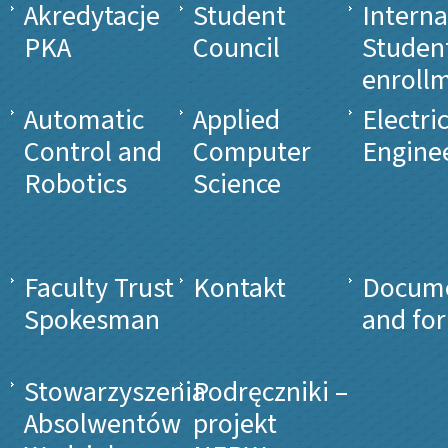
Akredytacje
Student
Interna
PKA
Council
Studen
enroll
Automatic
Applied
Electri
Control and
Computer
Engine
Robotics
Science
Faculty Trust
Kontakt
Docum
Spokesman
and fo
Stowarzyszenia
Podręczniki –
Absolwentów
projekt