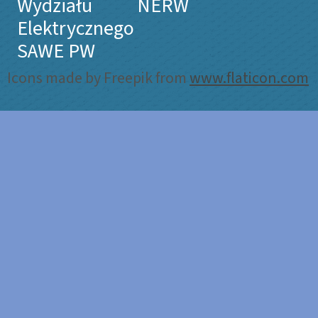
Wydziału
NERW
Elektrycznego
SAWE PW
Icons made by Freepik from
www.flaticon.com