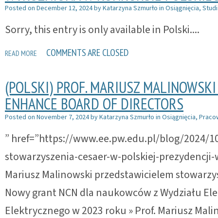
Posted on
December 12, 2024
by
Katarzyna Szmurło
in
Osiągnięcia
,
Studi
Sorry, this entry is only available in Polski....
COMMENTS ARE CLOSED
READ MORE
(POLSKI) PROF. MARIUSZ MALINOWSK
ENHANCE BOARD OF DIRECTORS
Posted on
November 7, 2024
by
Katarzyna Szmurło
in
Osiągnięcia
,
Praco
” href=”https://www.ee.pw.edu.pl/blog/2024/1
stowarzyszenia-cesaer-w-polskiej-prezydencji-
Mariusz Malinowski przedstawicielem stowarzys
Nowy grant NCN dla naukowców z Wydziału Elek
Elektrycznego w 2023 roku » Prof. Mariusz Mali