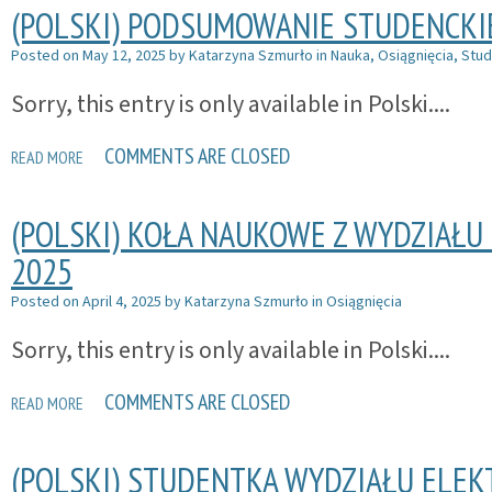
(POLSKI) PODSUMOWANIE STUDENCKIE
Posted on
May 12, 2025
by
Katarzyna Szmurło
in
Nauka
,
Osiągnięcia
,
Stud
Sorry, this entry is only available in Polski....
COMMENTS ARE CLOSED
READ MORE
(POLSKI) KOŁA NAUKOWE Z WYDZIAŁU
2025
Posted on
April 4, 2025
by
Katarzyna Szmurło
in
Osiągnięcia
Sorry, this entry is only available in Polski....
COMMENTS ARE CLOSED
READ MORE
(POLSKI) STUDENTKA WYDZIAŁU ELE