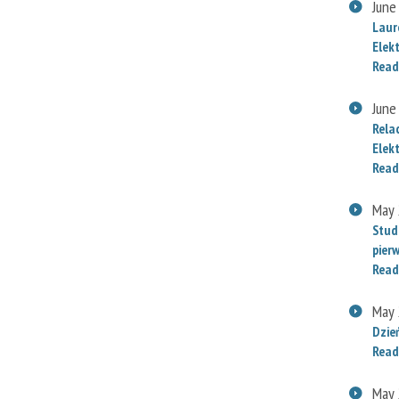
June
Laur
Elek
Read
June
Rela
Elek
Read
May 
Stud
pier
Read
May 
Dzie
Read
May 