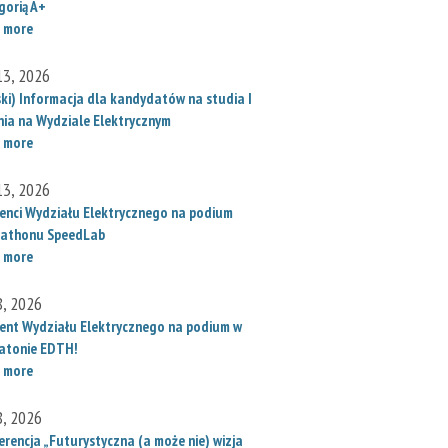
gorią A+
 more
 13, 2026
ski) Informacja dla kandydatów na studia I
nia na Wydziale Elektrycznym
 more
 13, 2026
enci Wydziału Elektrycznego na podium
athonu SpeedLab
 more
8, 2026
ent Wydziału Elektrycznego na podium w
atonie EDTH!
 more
8, 2026
erencja „Futurystyczna (a może nie) wizja