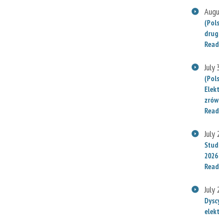
Augu
(Pol
drug
Read
July
(Pol
Elek
zrów
Read
July
Stude
2026
Read
July
Dysc
elek