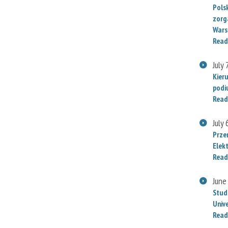
Polsk
zorg
Wars
Read
July 
Kier
podi
Read
July 
Prze
Elek
Read
June
Stud
Univ
Read