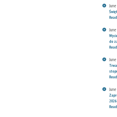
June
Świę
Read
June
Wyci
do za
Read
June
Trwa
stop
Read
June
Zapr
2026
Read