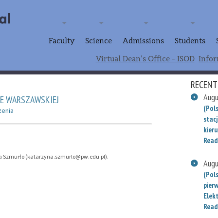
Faculty
Science
Admissions
Students
Virtual Dean's Office - ISOD
Infor
RECENT
Augu
CE WARSZAWSKIEJ
(Pols
enia
stac
kieru
Read
zyna Szmurło (katarzyna.szmurlo@pw.edu.pl).
Augu
(Pol
pier
Elek
Read