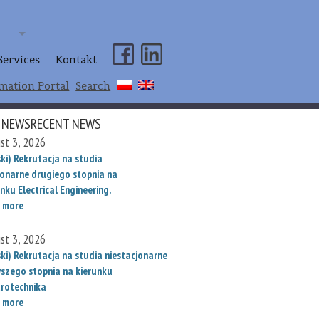
Services
Kontakt
mation Portal
Search
 NEWSRECENT NEWS
st 3, 2026
ki) Rekrutacja na studia
jonarne drugiego stopnia na
nku Electrical Engineering.
 more
st 3, 2026
ski) Rekrutacja na studia niestacjonarne
wszego stopnia na kierunku
trotechnika
 more