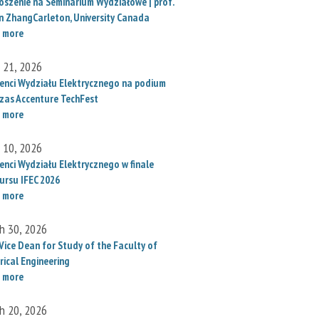
oszenie na Seminarium Wydziałowe | prof.
un ZhangCarleton, University Canada
 more
l 21, 2026
enci Wydziału Elektrycznego na podium
zas Accenture TechFest
 more
l 10, 2026
enci Wydziału Elektrycznego w finale
ursu IFEC 2026
 more
h 30, 2026
Vice Dean for Study of the Faculty of
rical Engineering
 more
h 20, 2026