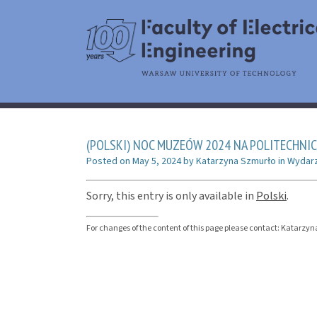
(POLSKI) NOC MUZEÓW 2024 NA POLITECHNI
Posted on
May 5, 2024
by
Katarzyna Szmurło
in
Wydarz
Sorry, this entry is only available in
Polski
.
For changes of the content of this page please contact: Katar