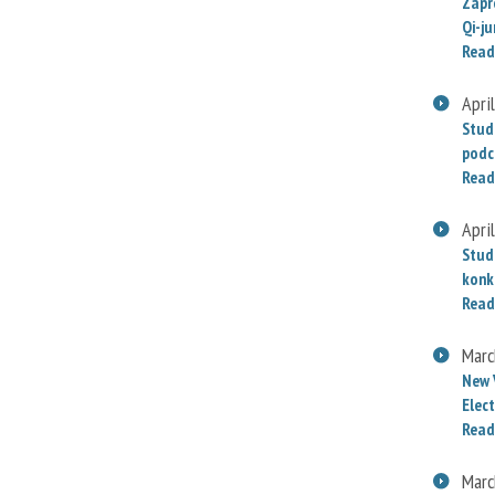
Zapr
Qi-j
Read
Apri
Stud
podc
Read
Apri
Stud
konk
Read
Marc
New 
Elect
Read
Marc