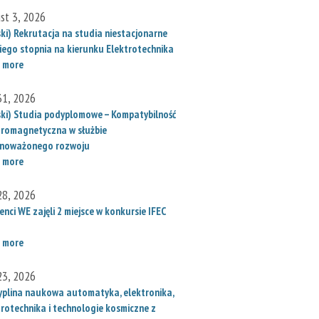
st 3, 2026
ski) Rekrutacja na studia niestacjonarne
iego stopnia na kierunku Elektrotechnika
 more
 31, 2026
ski) Studia podyplomowe – Kompatybilność
tromagnetyczna w służbie
noważonego rozwoju
 more
 28, 2026
nci WE zajęli 2 miejsce w konkursie IFEC
 more
 23, 2026
yplina naukowa automatyka, elektronika,
trotechnika i technologie kosmiczne z