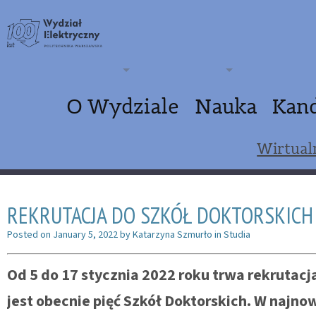
O Wydziale
Nauka
Kan
Wirtual
REKRUTACJA DO SZKÓŁ DOKTORSKICH 
Posted on
January 5, 2022
by
Katarzyna Szmurło
in
Studia
Od 5 do 17 stycznia 2022 roku trwa rekrutacj
jest obecnie pięć Szkół Doktorskich. W najno