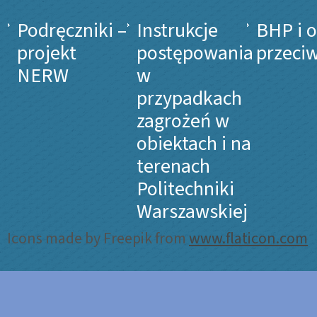
Podręczniki –
Instrukcje
BHP i 
projekt
postępowania
przeci
NERW
w
przypadkach
zagrożeń w
obiektach i na
terenach
Politechniki
Warszawskiej
Icons made by Freepik from
www.flaticon.com