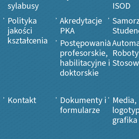
sylabusy
ISOD
Polityka
Akredytacje
Samor
jakości
PKA
Studen
kształcenia
Postępowania
Automa
profesorskie,
Roboty
habilitacyjne i
Stosow
doktorskie
Kontakt
Dokumenty i
Media,
formularze
logotyp
grafika