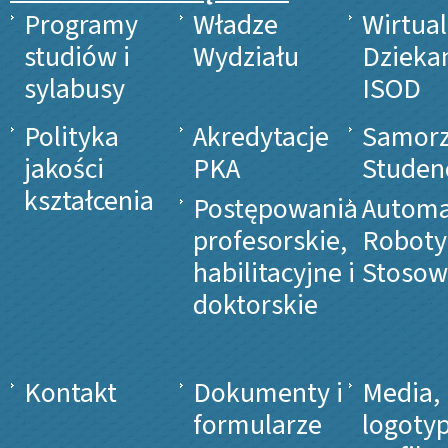
Programy
Władze
Wirtua
studiów i
Wydziału
Dzieka
sylabusy
ISOD
Polityka
Akredytacje
Samor
jakości
PKA
Studen
kształcenia
Postępowania
Automa
profesorskie,
Roboty
habilitacyjne i
Stosow
doktorskie
Kontakt
Dokumenty i
Media,
formularze
logotyp