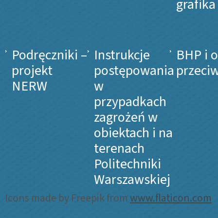
grafika
Podręczniki –
Instrukcje
BHP i 
projekt
postępowania
przeci
NERW
w
przypadkach
zagrożeń w
obiektach i na
terenach
Politechniki
Warszawskiej
Icons made by Freepik from
www.flaticon.com