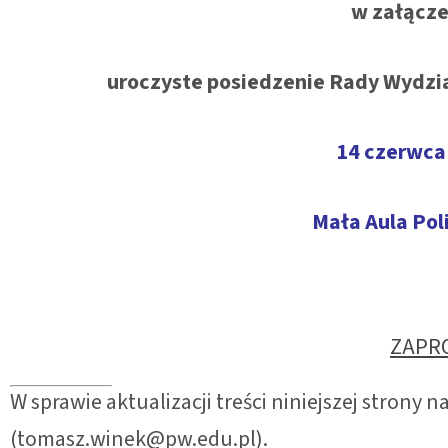
w załącze
uroczyste posiedzenie Rady Wydzi
14 czerwca 
Mała Aula Pol
ZAPR
W sprawie aktualizacji treści niniejszej strony 
(tomasz.winek@pw.edu.pl).