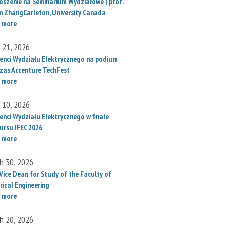
oszenie na Seminarium Wydziałowe | prof.
un ZhangCarleton, University Canada
 more
l 21, 2026
enci Wydziału Elektrycznego na podium
zas Accenture TechFest
 more
l 10, 2026
enci Wydziału Elektrycznego w finale
ursu IFEC 2026
 more
h 30, 2026
Vice Dean for Study of the Faculty of
rical Engineering
 more
h 20, 2026