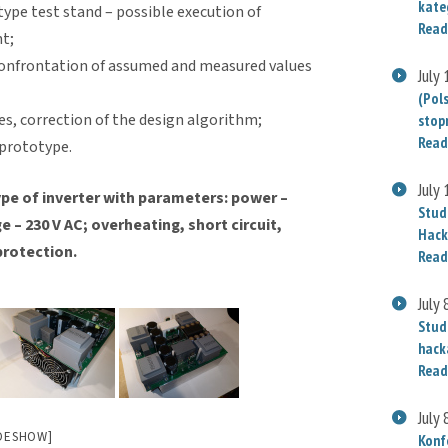
kate
ype test stand – possible execution of
Read
nt;
 confrontation of assumed and measured values
July
(Pol
es, correction of the design algorithm;
stop
Read
 prototype.
July
ype of inverter with parameters: power –
Stud
e – 230 V AC; overheating, short circuit,
Hack
protection.
Read
July 
Stud
hack
Read
July 
IDESHOW]
Konf