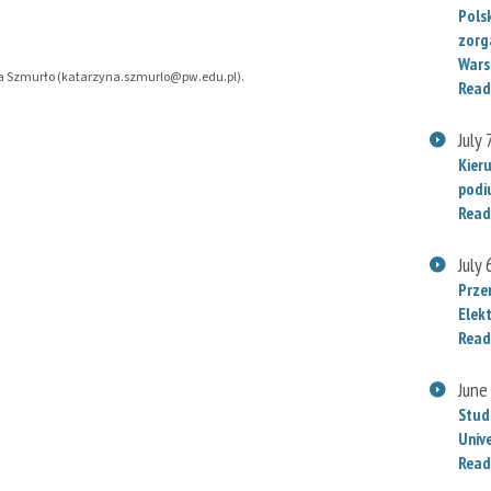
Polsk
zorg
Wars
zyna Szmurło (katarzyna.szmurlo@pw.edu.pl).
Read
July 
Kier
podi
Read
July 
Prze
Elek
Read
June
Stud
Univ
Read