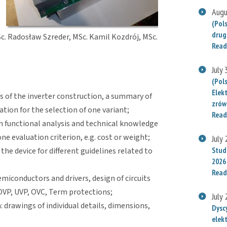
Augu
(Pol
drug
c. Radosław Szreder, MSc. Kamil Kozdrój, MSc.
Read
July
(Pol
Elek
ts of the inverter construction, a summary of
zrów
tion for the selection of one variant;
Read
 functional analysis and technical knowledge
ne evaluation criterion, e.g. cost or weight;
July
Stude
 the device for different guidelines related to
2026
Read
semiconductors and drivers, design of circuits
OVP, UVP, OVC, Term protections;
July
drawings of individual details, dimensions,
Dysc
elek