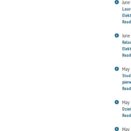
June
Laur
Elek
Read
June
Rela
Elek
Read
May 
Stud
pier
Read
May 
Dzie
Read
May 