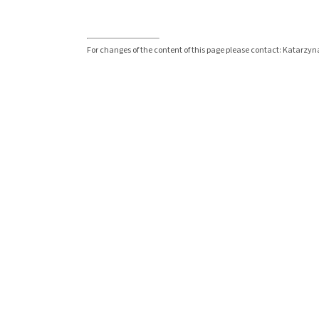
For changes of the content of this page please contact: Katar