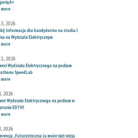
gorią A+
 more
 13, 2026
ski) Informacja dla kandydatów na studia I
nia na Wydziale Elektrycznym
 more
 13, 2026
enci Wydziału Elektrycznego na podium
athonu SpeedLab
 more
8, 2026
ent Wydziału Elektrycznego na podium w
atonie EDTH!
 more
8, 2026
erencja „Futurystyczna (a może nie) wizja