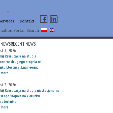
Services
Kontakt
mation Portal
Search
 NEWSRECENT NEWS
st 3, 2026
ki) Rekrutacja na studia
jonarne drugiego stopnia na
nku Electrical Engineering.
 more
st 3, 2026
ski) Rekrutacja na studia niestacjonarne
wszego stopnia na kierunku
trotechnika
 more