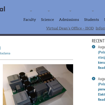
Faculty
Science
Admissions
Students
Virtual Dean's Office - ISOD
Infor
RECENT
Augu
N
(Pols
Badania
stac
kieru
Read
Augu
(Pol
pier
Elek
Read