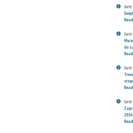
June
Świę
Read
June
Wyci
do za
Read
June
Trwa
stop
Read
June
Zapr
2026
Read