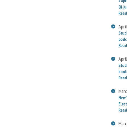
Zapr
Qi-j
Read
Apri
Stud
podc
Read
Apri
Stud
konk
Read
Marc
New 
Elect
Read
Marc