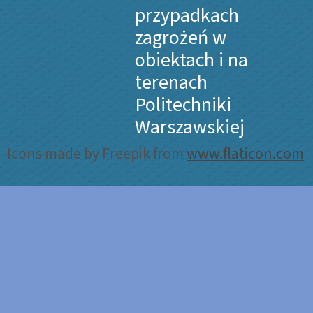
przypadkach
zagrożeń w
obiektach i na
terenach
Politechniki
Warszawskiej
Icons made by Freepik from
www.flaticon.com