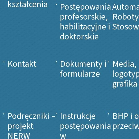
kształcenia
Postępowania
Automa
profesorskie,
Roboty
habilitacyjne i
Stosow
doktorskie
Kontakt
Dokumenty i
Media,
formularze
logotyp
grafika
Podręczniki –
Instrukcje
BHP i 
projekt
postępowania
przeci
NERW
w