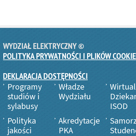
WYDZIAŁ ELEKTRYCZNY ©
POLITYKA PRYWATNOŚCI I PLIKÓW COOKIE
DEKLARACJA DOSTĘPNOŚCI
Programy
Władze
Wirtua
studiów i
Wydziału
Dzieka
sylabusy
ISOD
Polityka
Akredytacje
Samor
jakości
PKA
Studen