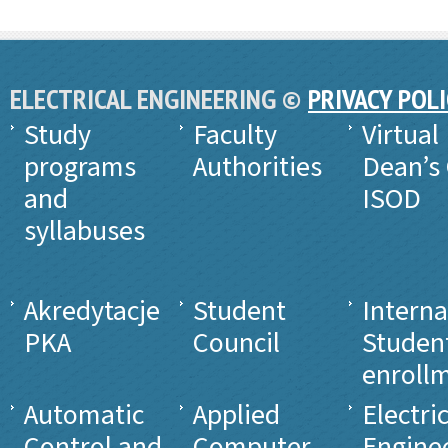
ELECTRICAL ENGINEERING ©
PRIVACY POL
Study
Faculty
Virtual
programs
Authorities
Dean’s 
and
ISOD
syllabuses
Akredytacje
Student
Interna
PKA
Council
Studen
enroll
Automatic
Applied
Electri
Control and
Computer
Engine