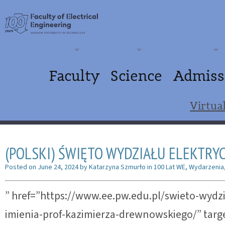
Faculty
Science
Admiss
Virtua
(POLSKI) ŚWIĘTO WYDZIAŁU ELEKTRYC
Posted on
June 24, 2024
by
Katarzyna Szmurło
in
100 Lat WE
,
Wydarzenia
” href=”https://www.ee.pw.edu.pl/swieto-wydzi
imienia-prof-kazimierza-drewnowskiego/” targe