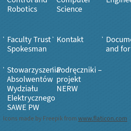
Robotics
Science
Faculty Trust
Kontakt
Docum
Spokesman
and fo
Stowarzyszenia
Podręczniki –
Absolwentów
projekt
Wydziału
NERW
Elektrycznego
SAWE PW
Icons made by Freepik from
www.flaticon.com