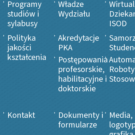
Programy
Władze
Wirtua
studiów i
Wydziału
Dzieka
sylabusy
ISOD
Polityka
Akredytacje
Samor
jakości
PKA
Studen
kształcenia
Postępowania
Automa
profesorskie,
Roboty
habilitacyjne i
Stosow
doktorskie
Kontakt
Dokumenty i
Media,
formularze
logotyp
grafika