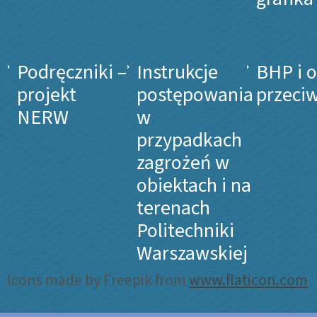
Podręczniki –
Instrukcje
BHP i 
projekt
postępowania
przeci
NERW
w
przypadkach
zagrożeń w
obiektach i na
terenach
Politechniki
Warszawskiej
Icons made by Freepik from
www.flaticon.com