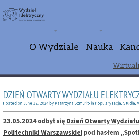
O Wydziale
Nauka
Kan
Wirtual
DZIEŃ OTWARTY WYDZIAŁU ELEKTRYCZ
Posted on
June 12, 2024
by
Katarzyna Szmurło
in
Popularyzacja
,
Studia
,
23.05.2024 odbył się
Dzień Otwarty Wydziału
Politechniki Warszawskiej
pod hasłem „Spot