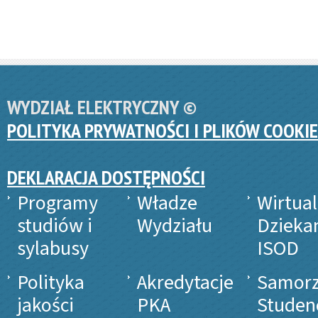
WYDZIAŁ ELEKTRYCZNY ©
POLITYKA PRYWATNOŚCI I PLIKÓW COOKIE
DEKLARACJA DOSTĘPNOŚCI
Programy
Władze
Wirtua
studiów i
Wydziału
Dzieka
sylabusy
ISOD
Polityka
Akredytacje
Samor
jakości
PKA
Studen