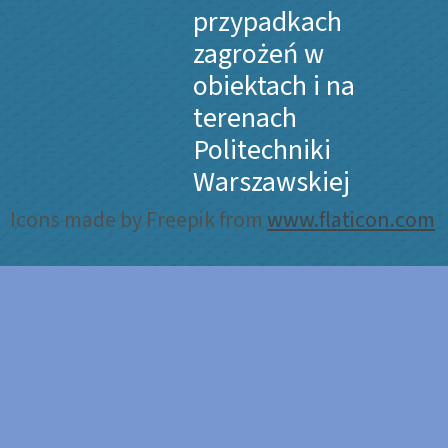
przypadkach
zagrożeń w
obiektach i na
terenach
Politechniki
Warszawskiej
Icons made by Freepik from
www.flaticon.com