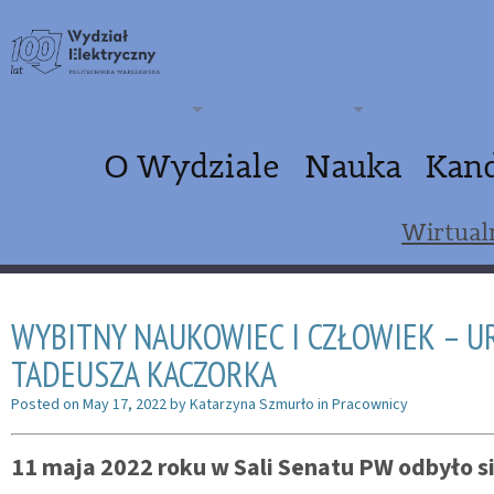
O Wydziale
Nauka
Kan
Wirtual
WYBITNY NAUKOWIEC I CZŁOWIEK – U
TADEUSZA KACZORKA
Posted on
May 17, 2022
by
Katarzyna Szmurło
in
Pracownicy
11 maja 2022 roku w Sali Senatu PW odbyło s