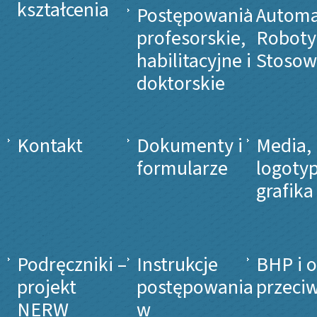
kształcenia
Postępowania
Automa
profesorskie,
Roboty
habilitacyjne i
Stosow
doktorskie
Kontakt
Dokumenty i
Media,
formularze
logotyp
grafika
Podręczniki –
Instrukcje
BHP i 
projekt
postępowania
przeci
NERW
w