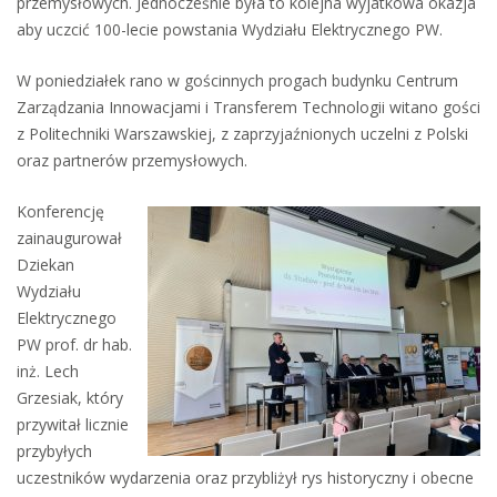
przemysłowych. Jednocześnie była to kolejna wyjatkowa okazja
aby uczcić 100-lecie powstania Wydziału Elektrycznego PW.
W poniedziałek rano w gościnnych progach budynku Centrum
Zarządzania Innowacjami i Transferem Technologii witano gości
z Politechniki Warszawskiej, z zaprzyjaźnionych uczelni z Polski
oraz partnerów przemysłowych.
Konferencję
zainaugurował
Dziekan
Wydziału
Elektrycznego
PW prof. dr hab.
inż. Lech
Grzesiak, który
przywitał licznie
przybyłych
uczestników wydarzenia oraz przybliżył rys historyczny i obecne