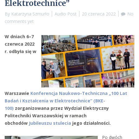
Elektrotechnice”
By
Katarzyna Szmurło
Audio Post
20 czerwca 2022
No
comments yet
W dniach 6–7
czerwca 2022
r. odbyła się w
Warszawie
Konferencja Naukowo-Techniczna „100 Lat
Badań i Kształcenia w Elektrotechnice” (BKE-
100)
zorganizowana przez Wydział Elektryczny
Politechniki Warszawskiej w ramach
obchodów
Jubileuszu stulecia
jego działalności.
Po dwóch