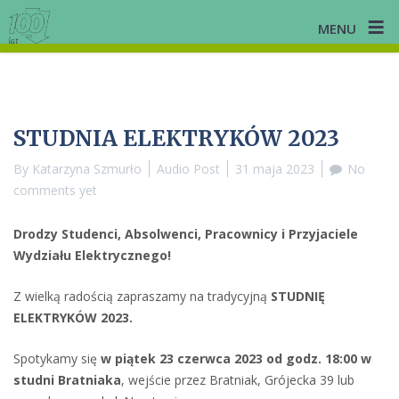
≡
MENU
Skip
to
content
STUDNIA ELEKTRYKÓW 2023
By
Katarzyna Szmurło
Audio Post
31 maja 2023
No
comments yet
Drodzy Studenci, Absolwenci, Pracownicy i Przyjaciele
Wydziału Elektrycznego!
Z wielką radością zapraszamy na tradycyjną
STUDNIĘ
ELEKTRYKÓW 2023.
Spotykamy się
w piątek 23 czerwca 2023 od godz. 18:00 w
studni Bratniaka
, wejście przez Bratniak, Grójecka 39 lub