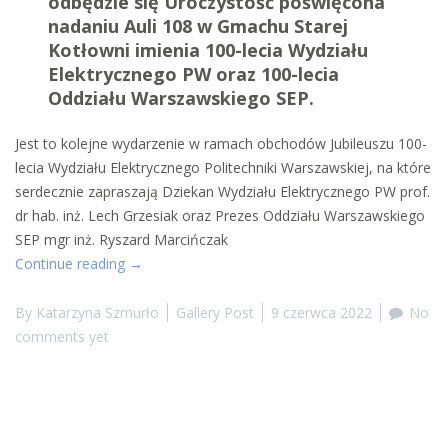
odbędzie się Uroczystość poświęcona
nadaniu Auli 108 w Gmachu Starej
Kotłowni imienia 100-lecia Wydziału
Elektrycznego PW oraz 100-lecia
Oddziału Warszawskiego SEP.
Jest to kolejne wydarzenie w ramach obchodów Jubileuszu 100-
lecia Wydziału Elektrycznego Politechniki Warszawskiej, na które
serdecznie zapraszają Dziekan Wydziału Elektrycznego PW prof.
dr hab. inż. Lech Grzesiak oraz Prezes Oddziału Warszawskiego
SEP mgr inż. Ryszard Marcińczak
“Zaproszenie
Continue reading
→
na
Uroczystość
By
Katarzyna Szmurło
Gallery Post
9 czerwca 2022
No
Otwarcia
comments yet
Auli
100-
lecia”