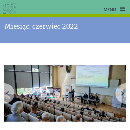
≡
MENU
Skip
Miesiąc:
czerwiec 2022
to
content
Previous
N