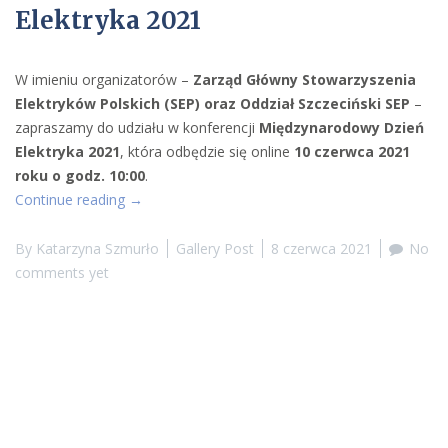
Elektryka 2021
W imieniu organizatorów –
Zarząd Główny Stowarzyszenia
Elektryków Polskich (SEP) oraz Oddział Szczeciński SEP
–
zapraszamy do udziału w konferencji
Międzynarodowy Dzień
Elektryka 2021
, która odbędzie się online
10 czerwca 2021
roku o godz. 10:00
.
“Międzynarodowy
Continue reading
→
Dzień
Elektryka
By
Katarzyna Szmurło
Gallery Post
8 czerwca 2021
No
2021”
comments yet