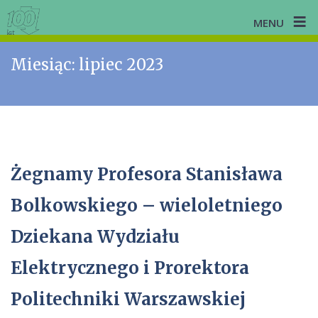
≡
MENU
Skip
Miesiąc:
lipiec 2023
to
content
Żegnamy Profesora Stanisława
Bolkowskiego – wieloletniego
Dziekana Wydziału
Elektrycznego i Prorektora
Politechniki Warszawskiej