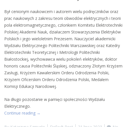
Był cenionym naukowcem i autorem wielu podręczników oraz
prac naukowych z zakresu teorii obwodów elektrycznych i teorii
pola elektromagnetycznego, członkiem Komitetu Elektrotechniki
Polskiej Akademii Nauk, działaczem Stowarzyszenia Elektryków
Polskich i jego wieloletnim Prezesem. Nauczyciel akademicki
Wydziału Elektrycznego Politechniki Warszawskiej oraz Katedry
Elektrotechniki Teoretycznej i Metrologii Politechniki
Białostockiej, wychowawca wielu pokoleń elektryków, doktor
honoris causa Politechniki Śląskiej, odznaczony Złotym Krzyżem
Zasługi, Krzyżem Kawalerskim Orderu Odrodzenia Polski,
Krzyżem Oficerskim Orderu Odrodzenia Polski, Medalem
Komisji Edukacji Narodowej.
Na długo pozostanie w pamięci społeczności Wydziału
Elektrycznego.
“Żegnamy
Continue reading
→
Profesora
Stanisława
By
Katarzyna Szmurło
Default Post
21 lipca 2023
No