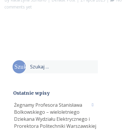
Bolkowskiego
comments yet
–
wieloletniego
Dziekana
Wydziału
Elektrycznego
i
Prorektora
Politechniki
Szukaj:
Warszawskiej”
Ostatnie wpisy
Żegnamy Profesora Stanisława
Bolkowskiego – wieloletniego
Dziekana Wydziału Elektrycznego i
Prorektora Politechniki Warszawskiej