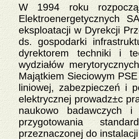
W 1994 roku rozpoczął
Elektroenergetycznych S
eksploatacji w Dyrekcji Pr
ds. gospodarki infrastruk
dyrektorem techniki i tec
wydziałów merytorycznyc
Majątkiem Sieciowym PSE S
liniowej, zabezpieczeń i 
elektrycznej prowadz±c pr
naukowo badawczych i b
przygotowania standar
przeznaczonej do instalacj