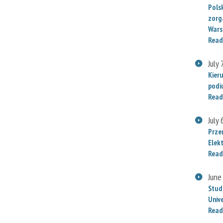
Polsk
zorg
Wars
Read
July 
Kier
podi
Read
July 
Prze
Elek
Read
June
Stud
Univ
Read