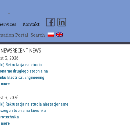
Services
Kontakt
mation Portal
Search
 NEWSRECENT NEWS
st 3, 2026
ki) Rekrutacja na studia
jonarne drugiego stopnia na
nku Electrical Engineering.
 more
st 3, 2026
ski) Rekrutacja na studia niestacjonarne
wszego stopnia na kierunku
trotechnika
 more