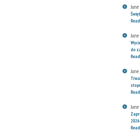
June
Świę
Read
June
Wyci
do za
Read
June
Trwa
stop
Read
June
Zapr
2026
Read