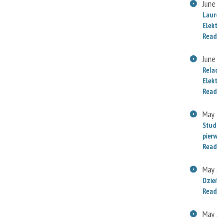
June
Laur
Elek
Read
June
Rela
Elek
Read
May 
Stud
pier
Read
May 
Dzie
Read
May 