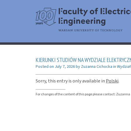
KIERUNKI STUDIÓW NA WYDZIALE ELEKTRYC
Posted on
July 7, 2026
by
Zuzanna Cichocka
in
Wydział
Sorry, this entry is only available in
Polski
.
For changes of the content of this page please contact: Zuzan