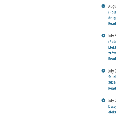
Augu
(Pol
drug
Read
July
(Pol
Elek
zrów
Read
July
Stude
2026
Read
July
Dysc
elek