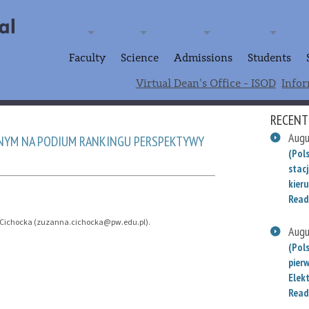
Faculty
Science
Admissions
Students
Virtual Dean's Office - ISOD
Infor
RECENT
Augu
ZNYM NA PODIUM RANKINGU PERSPEKTYWY
(Pols
stac
kieru
Read
na Cichocka (zuzanna.cichocka@pw.edu.pl).
Augu
(Pol
pier
Elek
Read