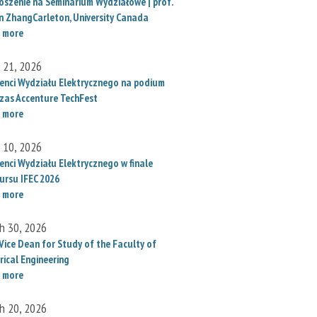
oszenie na Seminarium Wydziałowe | prof.
un ZhangCarleton, University Canada
 more
l 21, 2026
enci Wydziału Elektrycznego na podium
zas Accenture TechFest
 more
l 10, 2026
enci Wydziału Elektrycznego w finale
ursu IFEC 2026
 more
h 30, 2026
Vice Dean for Study of the Faculty of
rical Engineering
 more
h 20, 2026