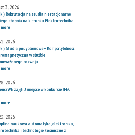
st 3, 2026
ski) Rekrutacja na studia niestacjonarne
iego stopnia na kierunku Elektrotechnika
 more
 31, 2026
ski) Studia podyplomowe – Kompatybilność
tromagnetyczna w służbie
noważonego rozwoju
 more
 28, 2026
nci WE zajęli 2 miejsce w konkursie IFEC
 more
 23, 2026
yplina naukowa automatyka, elektronika,
trotechnika i technologie kosmiczne z