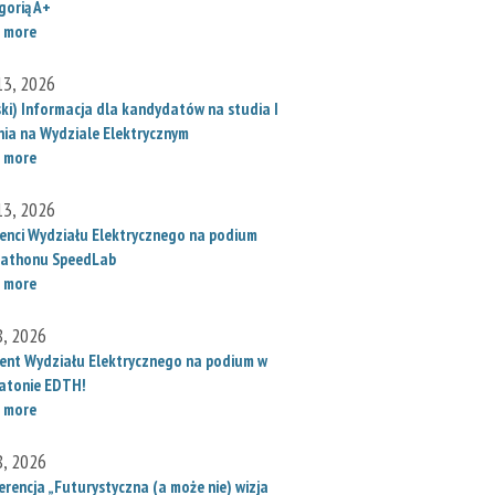
gorią A+
 more
 13, 2026
ski) Informacja dla kandydatów na studia I
nia na Wydziale Elektrycznym
 more
 13, 2026
enci Wydziału Elektrycznego na podium
athonu SpeedLab
 more
8, 2026
ent Wydziału Elektrycznego na podium w
atonie EDTH!
 more
8, 2026
erencja „Futurystyczna (a może nie) wizja