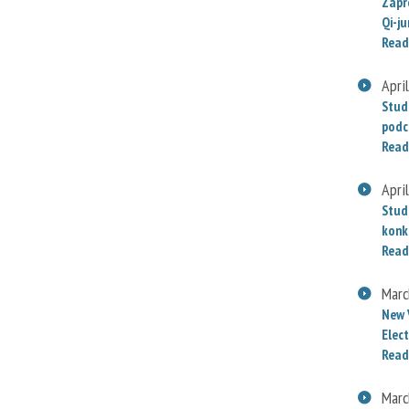
Zapr
Qi-j
Read
Apri
Stud
podc
Read
Apri
Stud
konk
Read
Marc
New 
Elect
Read
Marc