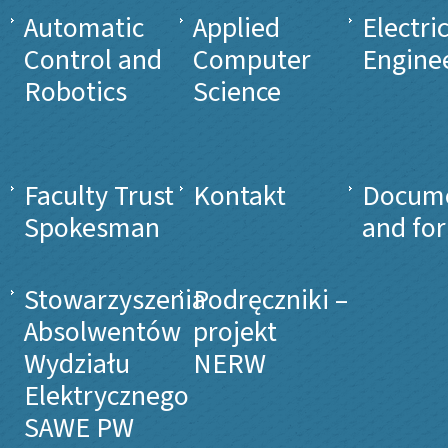
Automatic
Applied
Electri
Control and
Computer
Engine
Robotics
Science
Faculty Trust
Kontakt
Docum
Spokesman
and fo
Stowarzyszenia
Podręczniki –
Absolwentów
projekt
Wydziału
NERW
Elektrycznego
SAWE PW