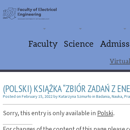
Faculty
Science
Admiss
Virtua
(POLSKI) KSIĄŻKA “ZBIÓR ZADAŃ Z E
Posted on
February 15, 2022
by
Katarzyna Szmurło
in
Badania
,
Nauka
,
Pr
Sorry, this entry is only available in
Polski
.
For changes of the content of this page please