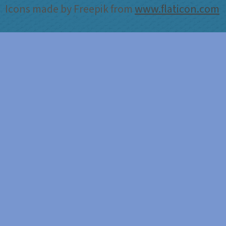
Icons made by Freepik from
www.flaticon.com