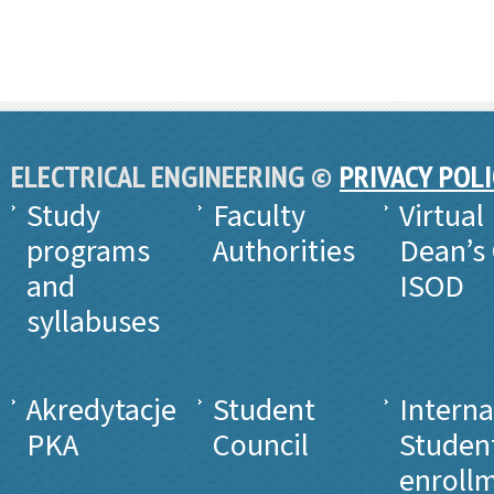
ELECTRICAL ENGINEERING ©
PRIVACY POL
Study
Faculty
Virtual
programs
Authorities
Dean’s 
and
ISOD
syllabuses
Akredytacje
Student
Interna
PKA
Council
Studen
enroll